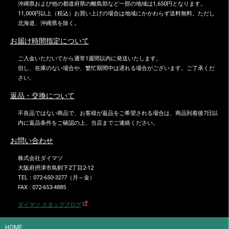
沖縄県および他の都道府県の離島部など一部の地域は1,650円となります。
11,000円以上（税込）お買い上げの場合は地域にかかわらず送料無料。ただし
北海道、沖縄県を除く。
お届け時間指定について
ご入金いただいてから通常1週間以内に発送いたします。
但し、在庫のない場合や、繁忙期間中は遅れる場合がございます。ご了承くだ
さい。
返品・交換について
不良品ではない商品で、お客様が返品をご希望される場合は、商品到着後7日以
内に返品条件をご確認の上、当店までご連絡ください。
お問い合わせ
株式会社ダイマツ
大阪府摂津市鳥飼下2丁目2-12
TEL：072-650-3277（月～金）
FAX : 072-653-4885
ダイマツ スタッフブログ
HOME