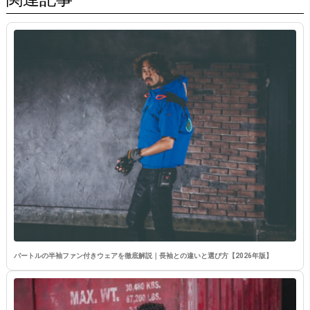
バートルの半袖ファン付きウェアを徹底解説｜長袖との違いと選び方【2026年版】