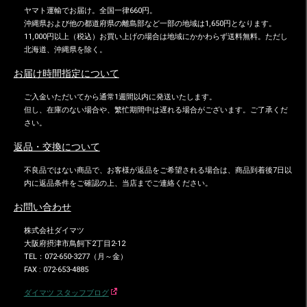
ヤマト運輸でお届け。全国一律660円。
沖縄県および他の都道府県の離島部など一部の地域は1,650円となります。
11,000円以上（税込）お買い上げの場合は地域にかかわらず送料無料。ただし
北海道、沖縄県を除く。
お届け時間指定について
ご入金いただいてから通常1週間以内に発送いたします。
但し、在庫のない場合や、繁忙期間中は遅れる場合がございます。ご了承くだ
さい。
返品・交換について
不良品ではない商品で、お客様が返品をご希望される場合は、商品到着後7日以
内に返品条件をご確認の上、当店までご連絡ください。
お問い合わせ
株式会社ダイマツ
大阪府摂津市鳥飼下2丁目2-12
TEL：072-650-3277（月～金）
FAX : 072-653-4885
ダイマツ スタッフブログ