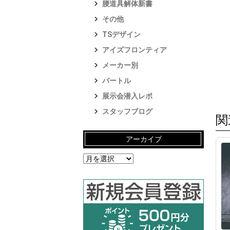
腰道具解体新書
その他
TSデザイン
アイズフロンティア
メーカー別
バートル
展示会潜入レポ
スタッフブログ
関
アーカイブ
ア
ー
カ
イ
ブ