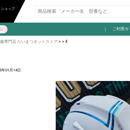
トショップ
ご利用ガ
ぶ
服専門店 だいまつネットストア
> > 4
25年01月14日