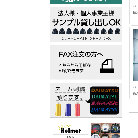
バ
袖
バ
め