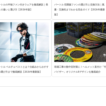
ートルの半袖ファン付きウェアを徹底解説｜長
バートル 空調服ファンの選び方と交換方法｜風
との違いと選び方【2026年版】
量・互換性までわかる完全ガイド【2026年最新
版】
ートル ペルチェベストとは？仕組みからおすす
現場工事の熱中症対策に！ヘルメット直付け「
の選び方まで徹底解説【2026年最新版】
バイザー」オリジナル8デザインを徹底紹介