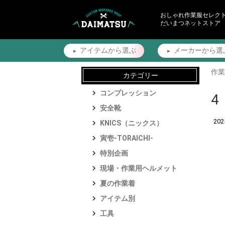
おしゃれ作業服セレク
だいまつネットストア
アイテムから
選ぶ
メーカーから
選
作業
カテゴリー
コンプレッション
4
安全靴
20
KNICS（ニックス）
寅壱-TORAICHI-
特別企画
現場・作業用ヘルメット
夏の作業着
アイテム別
工具