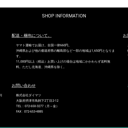
SHOP INFORMATION
配送・梱包について。
お
ヤマト運輸でお届け。全国一律660円。
沖縄県および他の都道府県の離島部など一部の地域は1,650円となりま
す。
11,000円以上（税込）お買い上げの場合は地域にかかわらず送料無
料。ただし北海道、沖縄県を除く。
お問い合わせ
到
株式会社ダイマツ
大阪府摂津市鳥飼下2丁目2-12
TEL：072-650-3277（月～金）
FAX : 072-653-4885