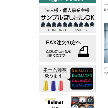
バ
袖
バ
め