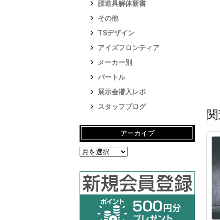
腰道具解体新書
その他
TSデザイン
アイズフロンティア
メーカー別
バートル
展示会潜入レポ
スタッフブログ
関
アーカイブ
ア
ー
カ
イ
ブ