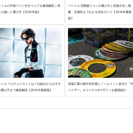
ートルの半袖ファン付きウェアを徹底解説｜長
バートル 空調服ファンの選び方と交換方法｜風
との違いと選び方【2026年版】
量・互換性までわかる完全ガイド【2026年最新
版】
ートル ペルチェベストとは？仕組みからおすす
現場工事の熱中症対策に！ヘルメット直付け「
の選び方まで徹底解説【2026年最新版】
バイザー」オリジナル8デザインを徹底紹介