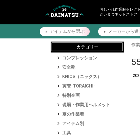
おしゃれ作業服セレク
だいまつネットストア
アイテムから
選ぶ
メーカーから
選
作業
カテゴリー
コンプレッション
5
安全靴
20
KNICS（ニックス）
寅壱-TORAICHI-
特別企画
現場・作業用ヘルメット
夏の作業着
アイテム別
工具