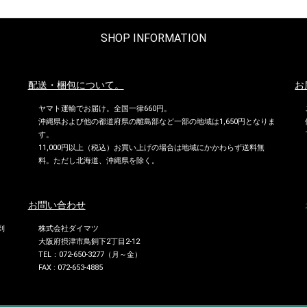
SHOP INFORMATION
配送・梱包について。
お
ヤマト運輸でお届け。全国一律660円。
沖縄県および他の都道府県の離島部など一部の地域は1,650円となりま
す。
11,000円以上（税込）お買い上げの場合は地域にかかわらず送料無
料。ただし北海道、沖縄県を除く。
お問い合わせ
到
株式会社ダイマツ
大阪府摂津市鳥飼下2丁目2-12
TEL：072-650-3277（月～金）
FAX : 072-653-4885