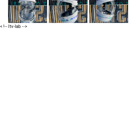
< !-- ltv-lab -->