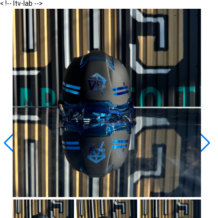
< !-- ltv-lab -->