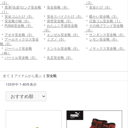
（2）
（3）
・
・
・
黒革(合皮)ロング安全靴
安全長靴（8）
安全たび（0）
（1）
・
・
・
安全ゴムたび（0）
安全スパイクたび（0）
暖かい安全靴（3）
・
・
・
安全靴小物（0）
寅壱安全靴（0）
日進ゴム安全靴（1）
・
・
・
PUMA安全靴（9）
おたふく手袋安全靴
その他ブランド安全靴
（0）
（0）
・
・
・
アオキ安全靴（0）
エンゼル安全靴（0）
サンダンス安全靴（0）
・
・
・
アールティクロス安全
ミズノ（0）
シモン安全靴（0）
靴（0）
・
・
・
ジーベック安全靴
ドンケル安全靴（0）
ノサックス安全靴（0）
（46）
・
・
バートル安全靴（0）
丸五安全靴（0）
全て
|
アイテムから選ぶ
|
安全靴
105件中 1-40件表示