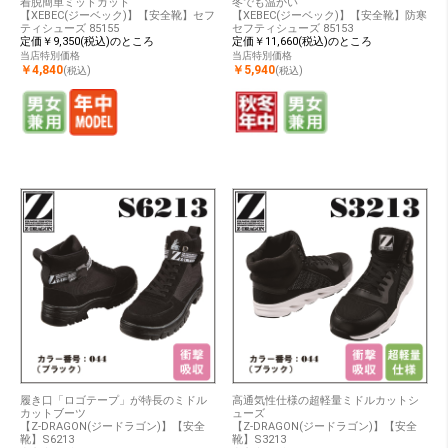
着脱簡単ミッドカット
冬でも温かい
【XEBEC(ジーベック)】【安全靴】セフ
【XEBEC(ジーベック)】【安全靴】防寒
ティシューズ 85155
セフティシューズ 85153
定価￥9,350(税込)のところ
定価￥11,660(税込)のところ
当店特別価格
当店特別価格
￥4,840
￥5,940
(税込)
(税込)
履き口「ロゴテープ」が特長のミドル
高通気性仕様の超軽量ミドルカットシ
カットブーツ
ューズ
【Z-DRAGON(ジードラゴン)】【安全
【Z-DRAGON(ジードラゴン)】【安全
靴】S6213
靴】S3213