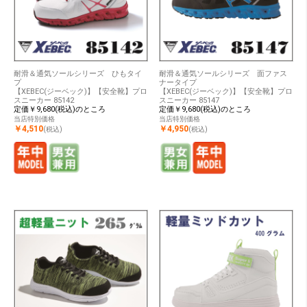
耐滑＆通気ソールシリーズ ひもタイ
耐滑＆通気ソールシリーズ 面ファス
プ
ナータイプ
【XEBEC(ジーベック)】【安全靴】プロ
【XEBEC(ジーベック)】【安全靴】プロ
スニーカー 85142
スニーカー 85147
定価￥9,680(税込)のところ
定価￥9,680(税込)のところ
当店特別価格
当店特別価格
￥4,510
￥4,950
(税込)
(税込)