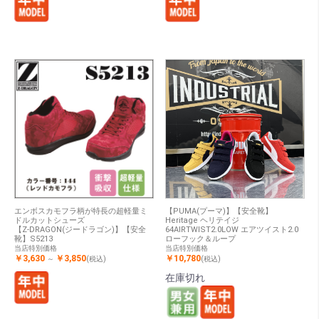
エンボスカモフラ柄が特長の超軽量ミ
【PUMA(プーマ)】【安全靴】
ドルカットシューズ
Heritage ヘリテイジ
【Z-DRAGON(ジードラゴン)】【安全
64AIRTWIST2.0LOW エアツイスト2.0
靴】S5213
ローフック＆ループ
当店特別価格
当店特別価格
￥3,630
￥3,850
￥10,780
～
(税込)
(税込)
在庫切れ