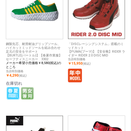
鋼製先芯、耐滑耐油グリップソール、
「DISCレーシングシステム」搭載のミ
ハイカットミッドソールを組み合わせ
ッドカット
足元の安全をサポート
【PUMA(プーマ)】【安全靴】RIDER ラ
【BURTLE(バートル)】【春夏作業服】
イダー RIDER 2.0 DISC MID
セーフティスニーカー 3302
当店特別価格
メーカー希望小売価格￥8,580(税込)の
￥15,950
(税込)
ところ
当店特別価格
￥4,290
(税込)
在庫切れ