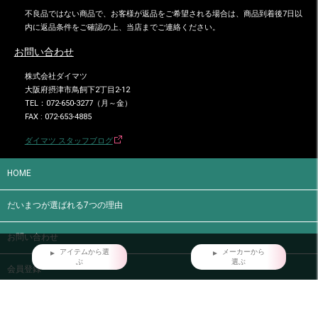
不良品ではない商品で、お客様が返品をご希望される場合は、商品到着後7日以
内に返品条件をご確認の上、当店までご連絡ください。
お問い合わせ
株式会社ダイマツ
大阪府摂津市鳥飼下2丁目2-12
TEL：072-650-3277（月～金）
FAX : 072-653-4885
ダイマツ スタッフブログ
HOME
だいまつが選ばれる7つの理由
お問い合わせ
アイテムから選
メーカーから
ぶ
選ぶ
会員登録
店舗情報