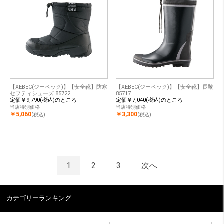
【XEBEC(ジーベック)】【安全靴】防寒
【XEBEC(ジーベック)】【安全靴】長靴
セフティシューズ 85722
85717
定価￥9,790(税込)のところ
定価￥7,040(税込)のところ
当店特別価格
当店特別価格
￥5,060
￥3,300
(税込)
(税込)
1
2
3
次へ
カテゴリーランキング