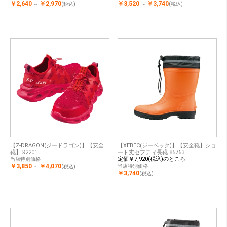
￥2,640
￥2,970
￥3,520
￥3,740
～
(税込)
～
(税込)
【Z-DRAGON(ジードラゴン)】【安全
【XEBEC(ジーベック)】【安全靴】ショ
靴】S2201
ート丈セフティ長靴 85763
定価￥7,920(税込)のところ
当店特別価格
￥3,850
￥4,070
当店特別価格
～
(税込)
￥3,740
(税込)