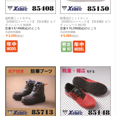
超軽量ニットモデル
軽量設計ミッドカット
【XEBEC(ジーベック)】【安全靴】セフ
【XEBEC(ジーベック)】【安全靴】セフ
ティシューズ 85408
ティシューズ 85150
定価￥8,140(税込)のところ
定価￥10,230(税込)のところ
当店特別価格
当店特別価格
￥3,300
￥5,280
(税込)
(税込)