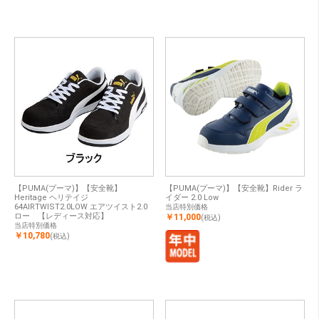
【PUMA(プーマ)】【安全靴】
【PUMA(プーマ)】【安全靴】Rider ラ
Heritage ヘリテイジ
イダー 2.0 Low
64AIRTWIST2.0LOW エアツイスト2.0
当店特別価格
ロー 【レディース対応】
￥11,000
(税込)
当店特別価格
￥10,780
(税込)