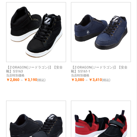
【Z-DRAGON(ジードラゴン)】【安全
【Z-DRAGON(ジードラゴン)】【安全
靴】S5163
靴】S5161-1
当店特別価格
当店特別価格
￥2,860
￥3,190
￥3,080
￥3,410
～
(税込)
～
(税込)