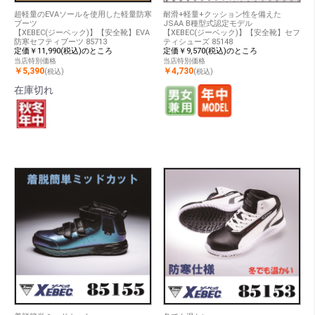
超軽量のEVAソールを使用した軽量防寒
耐滑+軽量+クッション性を備えた
ブーツ
JSAA B種型式認定モデル
【XEBEC(ジーベック)】【安全靴】EVA
【XEBEC(ジーベック)】【安全靴】セフ
防寒セフティブーツ 85713
ティシューズ 85148
定価￥11,990(税込)のところ
定価￥9,570(税込)のところ
当店特別価格
当店特別価格
￥5,390
￥4,730
(税込)
(税込)
在庫切れ