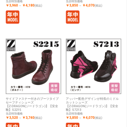
当店特別価格
当店特別価格
￥3,960
￥4,180
￥3,850
￥4,070
～
(税込)
～
(税込)
サイドファスナー付きのブーツタイプ
アッパー配色デザインが特長のミドル
セーフティシューズ
カットシューズ
【Z-DRAGON(ジードラゴン)】【安全
【Z-DRAGON(ジードラゴン)】【安全
靴】S2215
靴】S7213
当店特別価格
当店特別価格
￥3,520
￥3,740
￥3,850
￥4,070
～
(税込)
～
(税込)