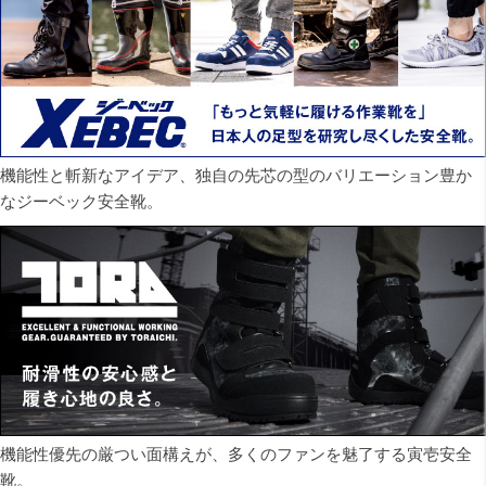
機能性と斬新なアイデア、独自の先芯の型のバリエーション豊か
なジーベック安全靴。
機能性優先の厳つい面構えが、多くのファンを魅了する寅壱安全
靴。