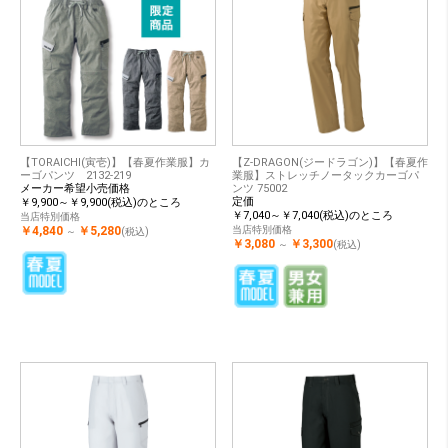
【TORAICHI(寅壱)】【春夏作業服】カ
【Z-DRAGON(ジードラゴン)】【春夏作
ーゴパンツ 2132-219
業服】ストレッチノータックカーゴパ
メーカー希望小売価格
ンツ 75002
定価
￥9,900～￥9,900(税込)のところ
￥7,040～￥7,040(税込)のところ
当店特別価格
￥4,840
￥5,280
当店特別価格
～
(税込)
￥3,080
￥3,300
～
(税込)