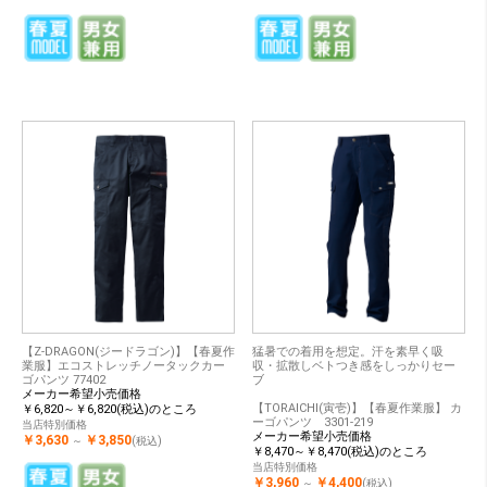
【Z-DRAGON(ジードラゴン)】【春夏作
猛暑での着用を想定。汗を素早く吸
業服】エコストレッチノータックカー
収・拡散しベトつき感をしっかりセー
ゴパンツ 77402
ブ
メーカー希望小売価格
【TORAICHI(寅壱)】【春夏作業服】 カ
￥6,820～￥6,820(税込)のところ
ーゴパンツ 3301-219
当店特別価格
メーカー希望小売価格
￥3,630
￥3,850
～
(税込)
￥8,470～￥8,470(税込)のところ
当店特別価格
￥3,960
￥4,400
～
(税込)