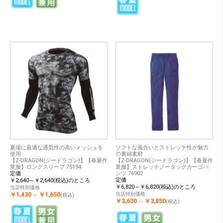
夏場に最適な通気性の高いメッシュを
ソフトな風合いとストレッチ性が魅力
使用
の裏綿素材
【Z-DRAGON(ジードラゴン)】【春夏作
【Z-DRAGON(ジードラゴン)】【春夏作
業服】ロングスリーブ 75194
業服】ストレッチノータックカーゴパ
定価
ンツ 76902
定価
￥2,640～￥2,640(税込)のところ
￥6,820～￥6,820(税込)のところ
当店特別価格
￥1,430
￥1,650
当店特別価格
～
(税込)
￥3,630
￥3,850
～
(税込)