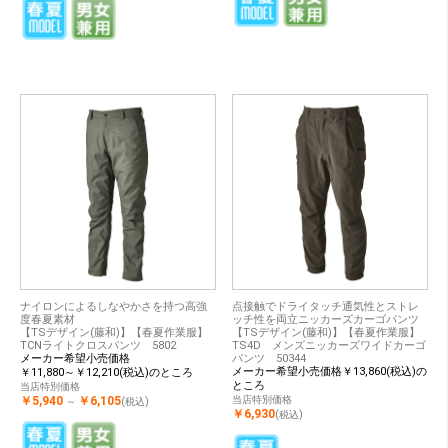
ナイロンによるしなやかさを持つ高強
点接触でドライタッチ通気性とストレ
度春夏素材
ッチ性を両立ニッカーズカーゴパンツ
【TSデザイン(藤和)】【春夏作業服】
【TSデザイン(藤和)】【春夏作業服】
TCNライトクロスパンツ 5802
TS4D メンズニッカーズワイドカーゴ
メーカー希望小売価格
パンツ 50344
メーカー希望小売価格￥13,860(税込)の
￥11,880～￥12,210(税込)のところ
ところ
当店特別価格
￥5,940
￥6,105
当店特別価格
～
(税込)
￥6,930
(税込)