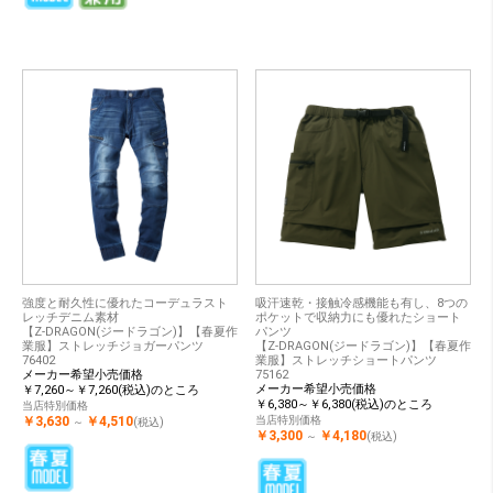
強度と耐久性に優れたコーデュラスト
吸汗速乾・接触冷感機能も有し、8つの
レッチデニム素材
ポケットで収納力にも優れたショート
【Z-DRAGON(ジードラゴン)】【春夏作
パンツ
業服】ストレッチジョガーパンツ
【Z-DRAGON(ジードラゴン)】【春夏作
76402
業服】ストレッチショートパンツ
メーカー希望小売価格
75162
メーカー希望小売価格
￥7,260～￥7,260(税込)のところ
￥6,380～￥6,380(税込)のところ
当店特別価格
￥3,630
￥4,510
当店特別価格
～
(税込)
￥3,300
￥4,180
～
(税込)