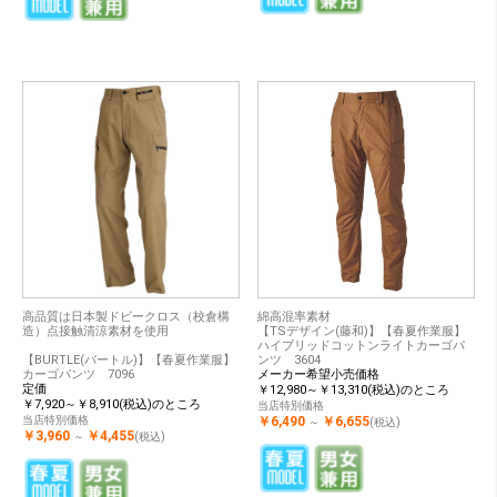
高品質は日本製ドビークロス（校倉構
綿高混率素材
造）点接触清涼素材を使用
【TSデザイン(藤和)】【春夏作業服】
ハイブリッドコットンライトカーゴパ
【BURTLE(バートル)】【春夏作業服】
ンツ 3604
カーゴパンツ 7096
メーカー希望小売価格
定価
￥12,980～￥13,310(税込)のところ
￥7,920～￥8,910(税込)のところ
当店特別価格
当店特別価格
￥6,490
￥6,655
～
(税込)
￥3,960
￥4,455
～
(税込)