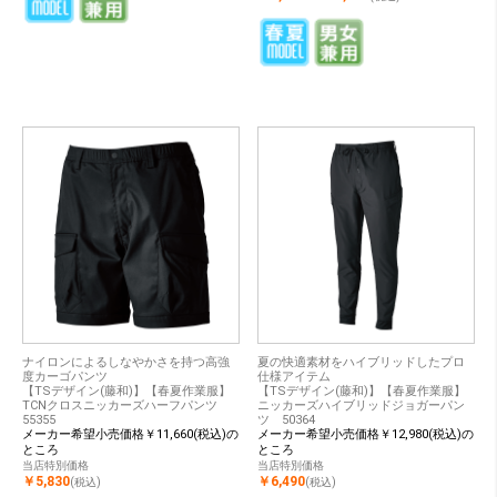
ナイロンによるしなやかさを持つ高強
夏の快適素材をハイブリッドしたプロ
度カーゴパンツ
仕様アイテム
【TSデザイン(藤和)】【春夏作業服】
【TSデザイン(藤和)】【春夏作業服】
TCNクロスニッカーズハーフパンツ
ニッカーズハイブリッドジョガーパン
55355
ツ 50364
メーカー希望小売価格￥11,660(税込)の
メーカー希望小売価格￥12,980(税込)の
ところ
ところ
当店特別価格
当店特別価格
￥5,830
￥6,490
(税込)
(税込)