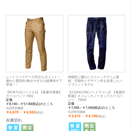
レッドファスナーが目立ちポイント！
伸縮性に優れたストレッチデニム素
優れた通気性×動きやすさの超爽快ギア
材。可能性とデザイン性を追求したハ
登場！！
イブリットモデル
【BURTLE(バートル)】【春夏作業服】
【Z-DRAGON(ジードラゴン)】【春夏作
カーゴパンツ 7042
業服】ストレッチノータックカーゴパ
定価
ンツ 75602
定価
￥8,140～￥9,130(税込)のところ
￥7,040～￥7,040(税込)のところ
当店特別価格
￥4,070
￥4,565
当店特別価格
～
(税込)
￥3,410
￥4,180
～
(税込)
在庫切れ