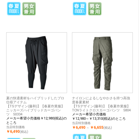
夏の快適素材をハイブリッドしたプロ
ナイロンによるしなやかさを持つ高強
仕様アイテム
度春夏素材
【TSデザイン(藤和)】【春夏作業服】
【TSデザイン(藤和)】【春夏作業服】
ニッカーズハイブリッドカーゴパン
TCNライトクロスカーゴパンツ 5804
ツ 50334
メーカー希望小売価格
メーカー希望小売価格￥12,980(税込)の
￥12,980～￥13,310(税込)のところ
ところ
当店特別価格
当店特別価格
￥6,490
￥6,655
～
(税込)
￥6,490
(税込)