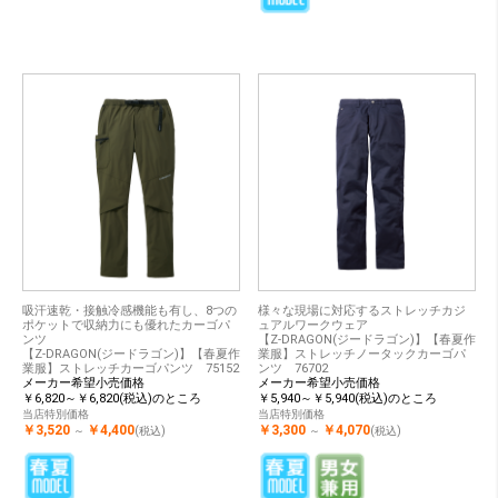
吸汗速乾・接触冷感機能も有し、8つの
様々な現場に対応するストレッチカジ
ポケットで収納力にも優れたカーゴパ
ュアルワークウェア
ンツ
【Z-DRAGON(ジードラゴン)】【春夏作
【Z-DRAGON(ジードラゴン)】【春夏作
業服】ストレッチノータックカーゴパ
業服】ストレッチカーゴパンツ 75152
ンツ 76702
メーカー希望小売価格
メーカー希望小売価格
￥6,820～￥6,820(税込)のところ
￥5,940～￥5,940(税込)のところ
当店特別価格
当店特別価格
￥3,520
￥4,400
￥3,300
￥4,070
～
(税込)
～
(税込)