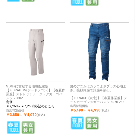
SDGsに貢献する環境配慮型
夏のデニムはカッコよさプラス心地よ
【Z-DRAGON(ジードラゴン)】【春夏作
さ。接触冷感で涼感を演出。
業服】ストレッチノータックカーゴパ
ンツ 76802
【TORAICHI(寅壱)】【春夏作業服】デ
定価
ニムカーゴジョガーパンツ 8970-235
￥7,260～￥7,260(税込)のところ
当店特別価格
￥6,490
￥6,930
当店特別価格
～
(税込)
￥3,850
￥4,070
～
(税込)