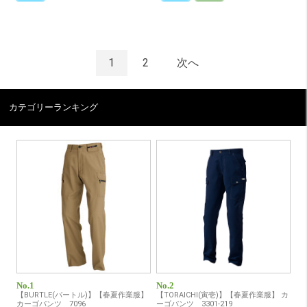
1
2
次へ
カテゴリーランキング
No.1
No.2
【BURTLE(バートル)】【春夏作業服】
【TORAICHI(寅壱)】【春夏作業服】 カ
カーゴパンツ 7096
ーゴパンツ 3301-219