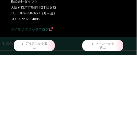
株式会社ダイマツ
大阪府摂津市鳥飼下2丁目2-12
TEL：072-650-3277（月～金）
FAX : 072-653-4885
ダイマツ スタッフブログ
HOME
アイテムから選
メーカーから
ぶ
選ぶ
だいまつが選ばれる7つの理由
お問い合わせ
会員登録
店舗情報
特定商取引法に基づく表記
プライバシーポリシー