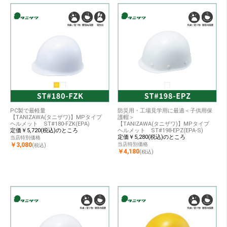
PC製で最軽量
防災用・工場見学用に最適＜子供用保
【TANIZAWA(タニザワ)】MPタイプ
護帽＞
ヘルメット ST#180-FZK(EPA)
【TANIZAWA(タニザワ)】MPタイプ
定価￥5,720(税込)のところ
ヘルメット ST#198-EPZ(EPA-S)
定価￥5,280(税込)のところ
当店特別価格
￥3,080
当店特別価格
(税込)
￥4,180
(税込)