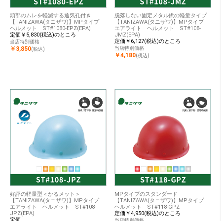
頭部のムレを軽減する通気孔付き
脱落しない固定メタル鋲の軽量タイプ
【TANIZAWA(タニザワ)】MPタイプ
【TANIZAWA(タニザワ)】MPタイプ
ヘルメット ST#1080-EPZ(EPA)
エアライト ヘルメット ST#108-
定価￥5,830(税込)のところ
JMZ(EPA)
定価￥6,127(税込)のところ
当店特別価格
￥3,850
当店特別価格
(税込)
￥4,180
(税込)
好評の軽量型＜かるメット＞
MPタイプのスタンダード
【TANIZAWA(タニザワ)】MPタイプ
【TANIZAWA(タニザワ)】MPタイプ
エアライト ヘルメット ST#108-
ヘルメット ST#118-GPZ
JPZ(EPA)
定価￥4,950(税込)のところ
定価
当店特別価格