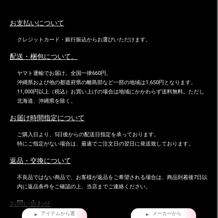
お支払いについて
クレジットカード・銀行振込からお選びいただけます。
配送・梱包について。
ヤマト運輸でお届け。全国一律660円。
沖縄県および他の都道府県の離島部など一部の地域は1,650円となります。
11,000円以上（税込）お買い上げの場合は地域にかかわらず送料無料。ただし
北海道、沖縄県を除く。
お届け時間指定について
ご購入日より、5日後からの配送日指定を承っております。
特にご指定がない場合は、最速でご注文日の翌日に発送致しております。
返品・交換について
不良品ではない商品で、お客様が返品をご希望される場合は、商品到着後7日以
内に返品条件をご確認の上、当店までご連絡ください。
お問い合わせ
アイテムから選
メーカーから