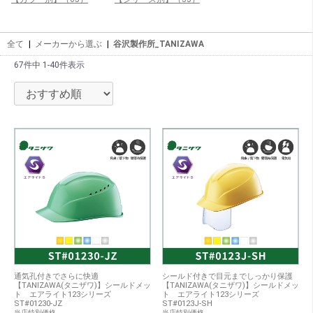
全て
|
メーカーから選ぶ
|
谷沢製作所_TANIZAWA
67件中 1-40件表示
通気孔付きでさらに快適
シールド付きで目元までしっかり保護
【TANIZAWA(タニザワ)】シールドメッ
【TANIZAWA(タニザワ)】シールドメッ
ト エアライト123シリーズ
ト エアライト123シリーズ
ST#01230-JZ
ST#0123J-SH
当店特別価格
当店特別価格