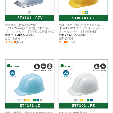
透明ひさし付きの特大帽
塗料・薬品に強いポリエチレン製
【TANIZAWA(タニザワ)】141グルー
【TANIZAWA(タニザワ)】141グルー
プ ヘルメット ST#161L-CZV(EPA-L)
プ ヘルメット ST#0141-EZ
定価￥15,312(税込)のところ
定価￥4,587(税込)のところ
当店特別価格
当店特別価格
￥7,700
￥3,080
(税込)
(税込)
強度、耐電性に優れたポリカーボネー
141グループの軽量タイプ