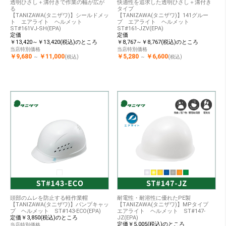
透明ひさし＋溝付きで作業の幅が広が
快適性を追求した透明ひさし＋溝付き
る
タイプ
【TANIZAWA(タニザワ)】シールドメッ
【TANIZAWA(タニザワ)】141グルー
ト エアライト ヘルメット
プ エアライト ヘルメット
ST#161VJ-SH(EPA)
ST#161-JZV(EPA)
定価
定価
￥13,420～￥13,420(税込)のところ
￥8,767～￥8,767(税込)のところ
当店特別価格
当店特別価格
￥9,680
￥11,000
￥5,280
￥6,600
～
(税込)
～
(税込)
頭部のムレを防止する軽作業帽
耐電性・耐溶性に優れたPE製
【TANIZAWA(タニザワ)】バンプキャッ
【TANIZAWA(タニザワ)】MPタイプ
プ ヘルメット ST#143-ECO(EPA)
エアライト ヘルメット ST#147-
定価￥3,850(税込)のところ
JZ(EPA)
定価￥5,005(税込)のところ
当店特別価格