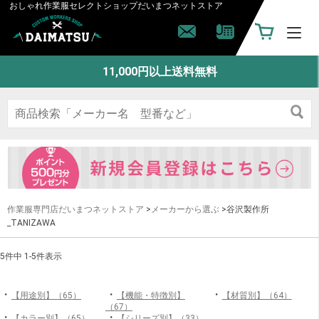
おしゃれ作業服セレクトショップ
だいまつネットストア
11,000円以上送料無料
作業服専門店だいまつネットストア
>
メーカーから選ぶ
>谷沢製作所
_TANIZAWA
5件中 1-5件表示
・
・
・
【用途別】（65）
【機能・特徴別】
【材質別】（64）
（67）
・
・
【カラー別】（65）
【シリーズ別】（33）