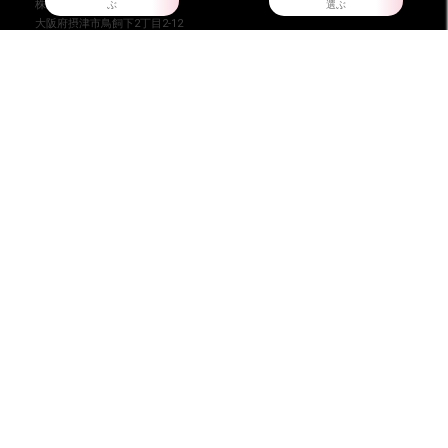
株式会社ダイマツ
ぶ
選ぶ
大阪府摂津市鳥飼下2丁目2-12
TEL：072-650-3277（月～金）
FAX : 072-653-4885
ダイマツ スタッフブログ
HOME
だいまつが選ばれる7つの理由
お問い合わせ
会員登録
店舗情報
特定商取引法に基づく表記
プライバシーポリシー