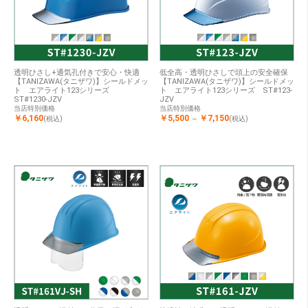
透明ひさし+通気孔付きで安心・快適
低全高・透明ひさしで頭上の安全確保
【TANIZAWA(タニザワ)】シールドメッ
【TANIZAWA(タニザワ)】シールドメッ
ト エアライト123シリーズ
ト エアライト123シリーズ ST#123-
ST#1230-JZV
JZV
当店特別価格
当店特別価格
￥6,160
￥5,500
￥7,150
(税込)
～
(税込)