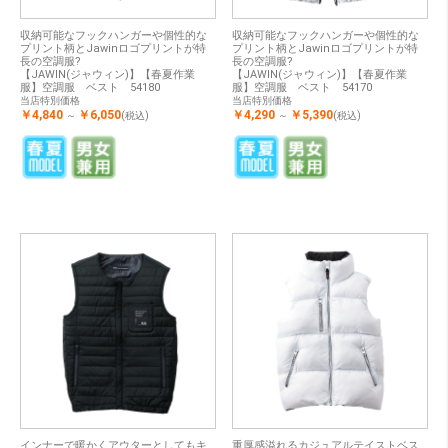
収納可能なフックハンガーや個性的な
収納可能なフックハンガーや個性的な
プリント柄とJawinロゴプリントが特
プリント柄とJawinロゴプリントが特
長の空調服?
長の空調服?
【JAWIN(ジャウィン)】【春夏作業
【JAWIN(ジャウィン)】【春夏作業
服】空調服 ベスト 54180
服】空調服 ベスト 54170
当店特別価格
当店特別価格
￥4,840
￥6,050
￥4,290
￥5,390
～
(税込)
～
(税込)
インナーで暖かくアウターとしてもキ
重厚感溢れるカジュアルテイストベス