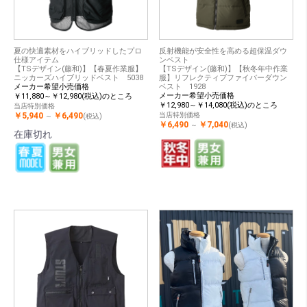
夏の快適素材をハイブリッドしたプロ
反射機能が安全性を高める超保温ダウ
仕様アイテム
ンベスト
【TSデザイン(藤和)】【春夏作業服】
【TSデザイン(藤和)】【秋冬年中作業
ニッカーズハイブリッドベスト 5038
服】リフレクティブファイバーダウン
メーカー希望小売価格
ベスト 1928
メーカー希望小売価格
￥11,880～￥12,980(税込)のところ
￥12,980～￥14,080(税込)のところ
当店特別価格
￥5,940
￥6,490
当店特別価格
～
(税込)
￥6,490
￥7,040
～
(税込)
在庫切れ