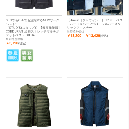
”ONでもOFFでも活躍するNEWワーク
【Jawin（ジャウィン）】58190 ベス
ベスト”
トハーフ＆ハーフ仕様 シルバーメタ
【STUD'S(スタッズ)】【春夏作業服】
リックファスナー
CORDURA® 縦横ストレッチマルチポ
当店特別価格
ケットベスト S8816
￥13,200
￥13,420
～
(税込)
当店特別価格
￥5,720
(税込)