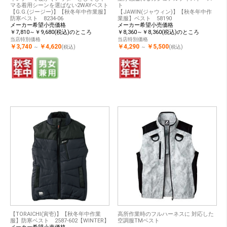
マる着用シーンを選ばない2WAYベスト
ト
【G.G.(ジージー)】【秋冬年中作業服】
【JAWIN(ジャウィン)】【秋冬年中作
防寒ベスト 8234-06
業服】ベスト 58190
メーカー希望小売価格
メーカー希望小売価格
￥7,810～￥9,680(税込)のところ
￥8,360～￥8,360(税込)のところ
当店特別価格
当店特別価格
￥3,740
￥4,620
￥4,290
￥5,500
～
(税込)
～
(税込)
【TORAICHI(寅壱)】【秋冬年中作業
高所作業時のフルハーネスに 対応した
服】防寒ベスト 2587-602【WINTER】
空調服TMベスト