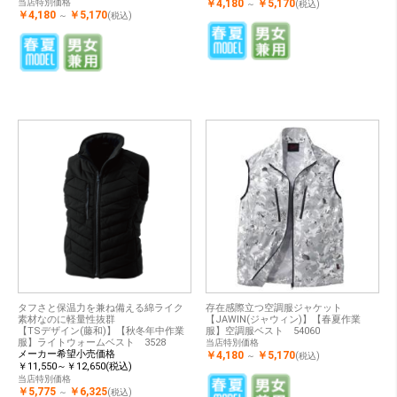
当店特別価格
￥4,180
￥5,170
～
(税込)
￥4,180
￥5,170
～
(税込)
タフさと保温力を兼ね備える綿ライク
存在感際立つ空調服ジャケット
素材なのに軽量性抜群
【JAWIN(ジャウィン)】【春夏作業
【TSデザイン(藤和)】【秋冬年中作業
服】空調服ベスト 54060
服】ライトウォームベスト 3528
当店特別価格
メーカー希望小売価格
￥4,180
￥5,170
～
(税込)
￥11,550～￥12,650(税込)
当店特別価格
￥5,775
￥6,325
～
(税込)