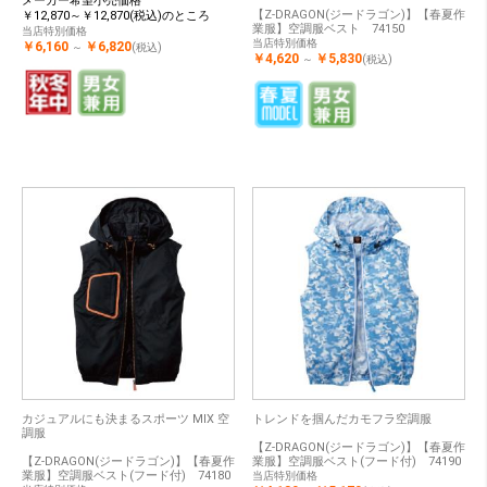
メーカー希望小売価格
【Z-DRAGON(ジードラゴン)】【春夏作
￥12,870～￥12,870(税込)のところ
業服】空調服ベスト 74150
当店特別価格
当店特別価格
￥6,160
￥6,820
～
(税込)
￥4,620
￥5,830
～
(税込)
カジュアルにも決まるスポーツ MIX 空
トレンドを掴んだカモフラ空調服
調服
【Z-DRAGON(ジードラゴン)】【春夏作
【Z-DRAGON(ジードラゴン)】【春夏作
業服】空調服ベスト(フード付) 74190
業服】空調服ベスト(フード付) 74180
当店特別価格