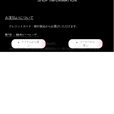
SHOP INFORMATION
お支払いについて
クレジットカード・銀行振込からお選びいただけます。
配送・梱包について。
アイテムから選
メーカーから
ヤマト運輸でお届け。全国一律660円。
ぶ
選ぶ
沖縄県および他の都道府県の離島部など一部の地域は1,650円となります。
11,000円以上（税込）お買い上げの場合は地域にかかわらず送料無料。ただし
北海道、沖縄県を除く。
お届け時間指定について
ご購入日より、5日後からの配送日指定を承っております。
特にご指定がない場合は、最速でご注文日の翌日に発送致しております。
返品・交換について
不良品ではない商品で、お客様が返品をご希望される場合は、商品到着後7日以
内に返品条件をご確認の上、当店までご連絡ください。
お問い合わせ