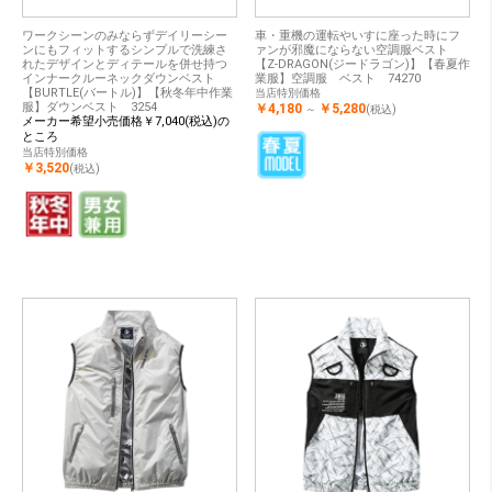
ワークシーンのみならずデイリーシー
車・重機の運転やいすに座った時にフ
ンにもフィットするシンプルで洗練さ
ァンが邪魔にならない空調服ベスト
れたデザインとディテールを併せ持つ
【Z-DRAGON(ジードラゴン)】【春夏作
インナークルーネックダウンベスト
業服】空調服 ベスト 74270
【BURTLE(バートル)】【秋冬年中作業
当店特別価格
服】ダウンベスト 3254
￥4,180
￥5,280
～
(税込)
メーカー希望小売価格￥7,040(税込)の
ところ
当店特別価格
￥3,520
(税込)