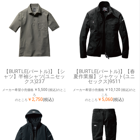
【BURTLE(バートル)】【シ
【BURTLE(バートル)】【春
ャツ】半袖シャツ(ユニセッ
夏作業服】ジャケット(ユニ
クス)237
セックス)9511
￥5,500
￥10,120
メーカー希望小売価格
(税込)のとこ
メーカー希望小売価格
(税込)のと
ろ
ころ
￥2,750
￥5,060
(税込)
(税込)
のところ
のところ