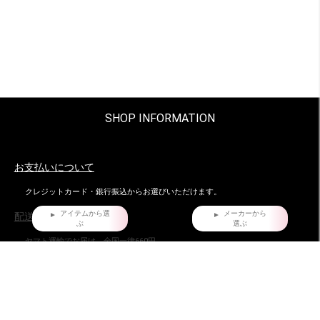
SHOP INFORMATION
お支払いについて
クレジットカード・銀行振込からお選びいただけます。
アイテムから選
メーカーから
配送・梱包について。
ぶ
選ぶ
ヤマト運輸でお届け。全国一律660円。
沖縄県および他の都道府県の離島部など一部の地域は1,650円となります。
11,000円以上（税込）お買い上げの場合は地域にかかわらず送料無料。ただし
北海道、沖縄県を除く。
お届け時間指定について