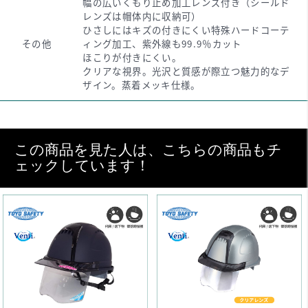
幅の広いくもり止め加工レンズ付き（シールド
レンズは帽体内に収納可）
ひさしにはキズの付きにくい特殊ハードコーテ
その他
ィング加工、紫外線も99.9％カット
ほこりが付きにくい。
クリアな視界。光沢と質感が際立つ魅力的なデ
ザイン。蒸着メッキ仕様。
この商品を見た人は、こちらの商品もチ
ェックしています！