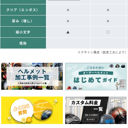
クリア（エンボス）
×
×
厚み（増し）
×
×
極小文字
▲
○
情熱
※デザイン構成（創意工夫により）