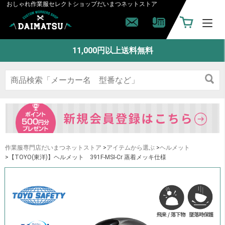
おしゃれ作業服セレクトショップ
だいまつネットストア
11,000円以上送料無料
作業服専門店だいまつネットストア
>
アイテムから選ぶ
>
ヘルメット
>【TOYO(東洋)】ヘルメット 391F-MSI-Cr 蒸着メッキ仕様