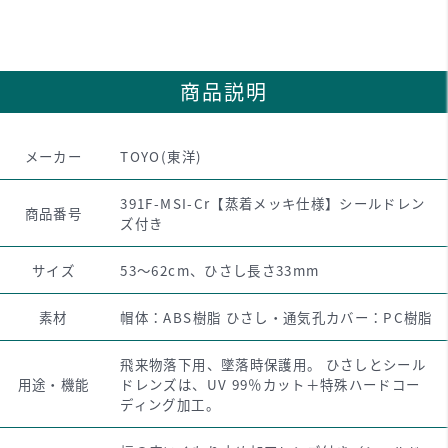
商品説明
メーカー
TOYO(東洋)
391F-MSI-Cr【蒸着メッキ仕様】シールドレン
商品番号
ズ付き
サイズ
53～62cm、ひさし長さ33mm
素材
帽体：ABS樹脂 ひさし・通気孔カバー：PC樹脂
飛来物落下用、墜落時保護用。 ひさしとシール
用途・機能
ドレンズは、UV 99％カット＋特殊ハードコー
ディング加工。