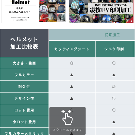
従来加工
ヘルメット
加工比較表
カッティングシート
シルク印刷
大きさ・曲面
◎
○
フルカラー
▲
▲
耐久性
▲
◎
デザイン性
▲
○
ロット費用
○
○
小ロット費用
○
▲
スクロールできます
フルカラーメタリック
▲
▲