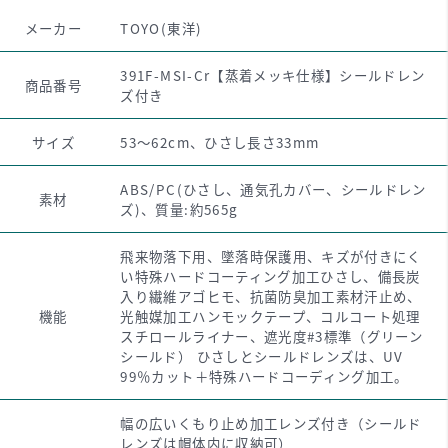
メーカー
TOYO(東洋)
391F-MSI-Cr【蒸着メッキ仕様】シールドレン
商品番号
ズ付き
サイズ
53～62cm、ひさし長さ33mm
ABS/PC(ひさし、通気孔カバー、シールドレン
素材
ズ)、質量:約565g
飛来物落下用、墜落時保護用、キズが付きにく
い特殊ハードコーティング加工ひさし、備長炭
入り繊維アゴヒモ、抗菌防臭加工素材汗止め、
機能
光触媒加工ハンモックテープ、コルコート処理
スチロールライナー、遮光度#3標準（グリーン
シールド） ひさしとシールドレンズは、UV
99％カット＋特殊ハードコーディング加工。
幅の広いくもり止め加工レンズ付き（シールド
レンズは帽体内に収納可）