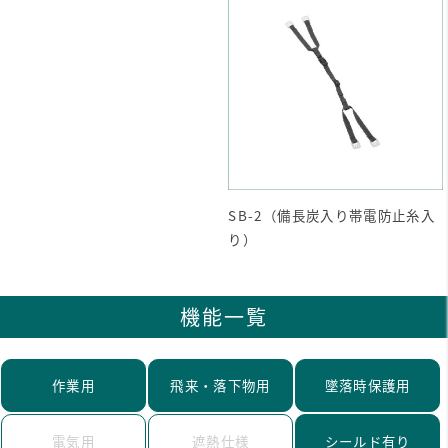
SB-2（備長炭入り帯電防止糸入
り）
機能一覧
作業用
飛来・落下物用
墜落時保護用
電気用
遮熱仕様
シールド有り