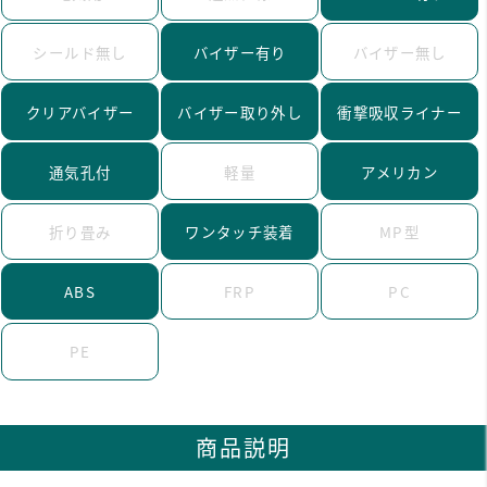
シールド無し
バイザー有り
バイザー無し
クリアバイザー
バイザー取り外し
衝撃吸収ライナー
通気孔付
軽量
アメリカン
折り畳み
ワンタッチ装着
MP型
ABS
FRP
PC
PE
商品説明