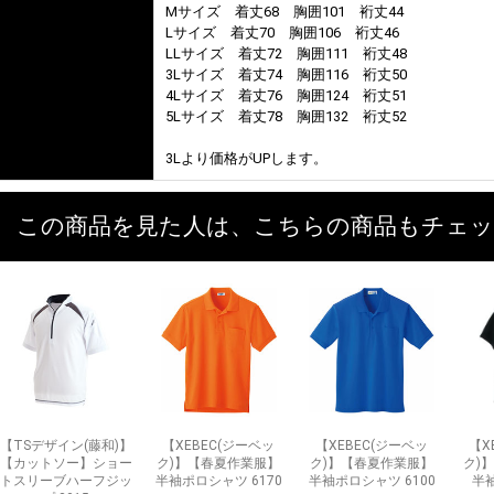
Mサイズ 着丈68 胸囲101 裄丈44
Lサイズ 着丈70 胸囲106 裄丈46
LLサイズ 着丈72 胸囲111 裄丈48
3Lサイズ 着丈74 胸囲116 裄丈50
4Lサイズ 着丈76 胸囲124 裄丈51
5Lサイズ 着丈78 胸囲132 裄丈52
3Lより価格がUPします。
この商品を見た人は、こちらの商品もチェ
【TSデザイン(藤和)】
【XEBEC(ジーベッ
【XEBEC(ジーベッ
【X
【カットソー】ショー
ク)】【春夏作業服】
ク)】【春夏作業服】
ク)
トスリーブハーフジッ
半袖ポロシャツ 6170
半袖ポロシャツ 6100
半