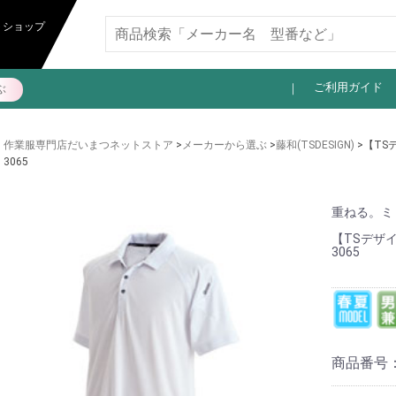
11,000円以上送料無料
トショップ
ご利用ガイド
ぶ
作業服専門店だいまつネットストア
>
メーカーから選ぶ
>
藤和(TSDESIGN)
>【TS
3065
重ねる。ミ
【TSデザ
3065
商品番号