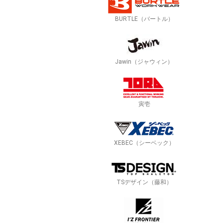
BURTLE（バートル）
Jawin（ジャウィン）
寅壱
XEBEC（シーベック）
TSデザイン（藤和）