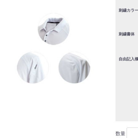
刺繍カラ
刺繍書
自由記入
数量