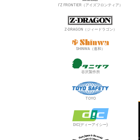
I'Z FRONTIER（アイズフロンティア）
Z-DRAGON（ジィードラゴン）
SHINWA（進和）
谷沢製作所
TOYO
DIC(ディーアイシー)