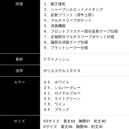
特徴
１、吸汗速乾
２、シャープシルエットメイキング
３、反射プリント（背中上部）
４、マルチスリーブポケット
５、消臭機能
６、フロントファスナー部分反射テープ仕様
７、左袖部分マルチスリーブポケット仕様
８、脇部分消臭テープ仕様
９、フラットシーマー仕様
素材
ドライメッシュ
混率
ポリエステル１００％
カラー
０５、ホワイト
２５、シルバーグレー
４１、ロイヤルブルー
５５、ライトグリーン
７５、ワイン
９５、ブラック
サイズ
SSサイズ 着丈64 胸囲91 裄丈40
Sサイズ 着丈66 胸囲96 裄丈42