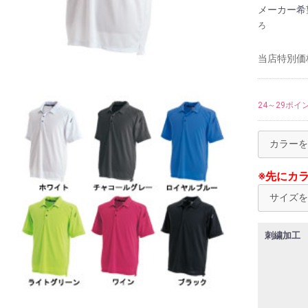
メーカー希
ろ
当店特別価
24～29ポイ
※先にカ
刺繍加