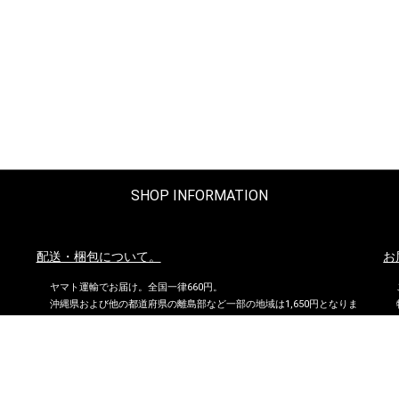
SHOP INFORMATION
配送・梱包について。
お
ヤマト運輸でお届け。全国一律660円。
沖縄県および他の都道府県の離島部など一部の地域は1,650円となりま
す。
11,000円以上（税込）お買い上げの場合は地域にかかわらず送料無
料。ただし北海道、沖縄県を除く。