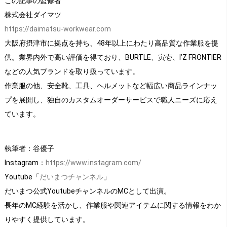
この記事の監修者
株式会社ダイマツ
https://daimatsu-workwear.com
大阪府摂津市に拠点を持ち、48年以上にわたり高品質な作業服を提
供。業界内外で高い評価を得ており、BURTLE、寅壱、I’Z FRONTIER
などの人気ブランドを取り扱っています。
作業服の他、安全靴、工具、ヘルメットなど幅広い商品ラインナッ
プを展開し、独自のカスタムオーダーサービスで職人ニーズに応え
ています。
執筆者：谷優子
Instagram：
https://www.instagram.com/
Youtube「
だいまつチャンネル
」
だいまつ公式YoutubeチャンネルのMCとして出演。
長年のMC経験を活かし、作業服や関連アイテムに関する情報をわか
りやすく提供しています。