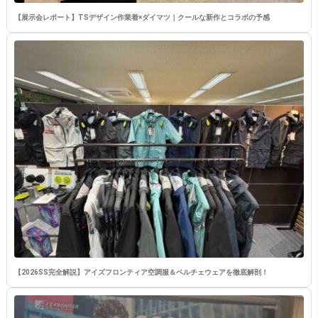
【展示会レポート】TSデザイン作業着×ダイマツ｜クールな新作とコラボの予感
【2026SS完全解説】アイズフロンティア空調服＆ペルチェウェアを徹底解剖！