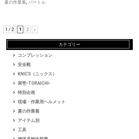
夏の作業着
,
バートル
1 / 2
1
2
»
カテゴリー
コンプレッション
安全靴
KNICS（ニックス）
寅壱-TORAICHI-
特別企画
現場・作業用ヘルメット
夏の作業着
アイテム別
工具
腰道具解体新書