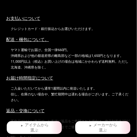
お支払いについて
クレジットカード・銀行振込からお選びいただけます。
配送・梱包について。
ヤマト運輸でお届け。全国一律660円。
沖縄県および他の都道府県の離島部など一部の地域は1,650円となります。
11,000円以上（税込）お買い上げの場合は地域にかかわらず送料無料。ただし
北海道、沖縄県を除く。
お届け時間指定について
ご入金いただいてから通常1週間以内に発送いたします。
但し、在庫のない場合や、繁忙期間中は遅れる場合がございます。ご了承くだ
さい。
返品・交換について
不良品ではない商品で、お客様が返品をご希望される場合は、商品到着後7日以
アイテムから
メーカーから
内に返品条件をご確認の上、当店までご連絡ください。
選ぶ
選ぶ