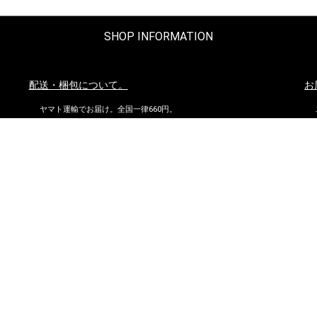
SHOP INFORMATION
配送・梱包について。
お
ヤマト運輸でお届け。全国一律660円。
沖縄県および他の都道府県の離島部など一部の地域は1,650円となりま
す。
11,000円以上（税込）お買い上げの場合は地域にかかわらず送料無
料。ただし北海道、沖縄県を除く。
お問い合わせ
到
株式会社ダイマツ
大阪府摂津市鳥飼下2丁目2-12
TEL：072-650-3277（月～金）
FAX : 072-653-4885