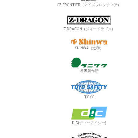
I'Z FRONTIER（アイズフロンティア）
Z-DRAGON（ジィードラゴン）
SHINWA（進和）
谷沢製作所
TOYO
DIC(ディーアイシー)