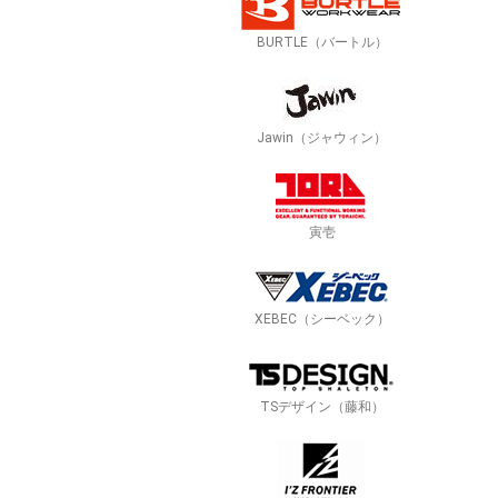
BURTLE（バートル）
Jawin（ジャウィン）
寅壱
XEBEC（シーベック）
TSデザイン（藤和）