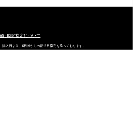
届け時間指定について
ご購入日より、5日後からの配送日指定を承っております。
特にご指定がない場合は、最速でご注文日の翌日に発送致しておりま
す。
ダイマツ スタッフブログ