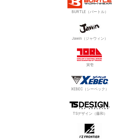
BURTLE（バートル）
Jawin（ジャウィン）
寅壱
XEBEC（シーベック）
TSデザイン（藤和）