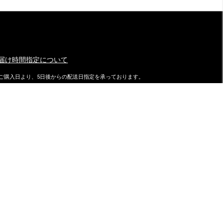
届け時間指定について
ご購入日より、5日後からの配送日指定を承っております。
特にご指定がない場合は、最速でご注文日の翌日に発送致しておりま
す。
ダイマツ スタッフブログ