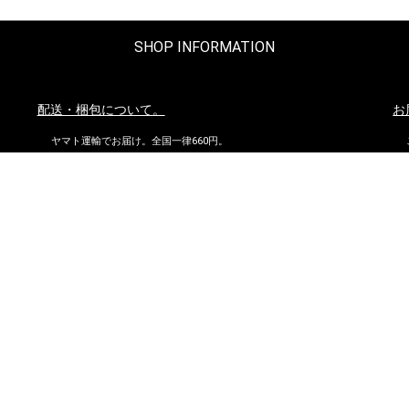
SHOP INFORMATION
配送・梱包について。
お
ヤマト運輸でお届け。全国一律660円。
沖縄県および他の都道府県の離島部など一部の地域は1,650円となりま
す。
11,000円以上（税込）お買い上げの場合は地域にかかわらず送料無
料。ただし北海道、沖縄県を除く。
お問い合わせ
到
株式会社ダイマツ
大阪府摂津市鳥飼下2丁目2-12
TEL：072-650-3277（月～金）
FAX : 072-653-4885