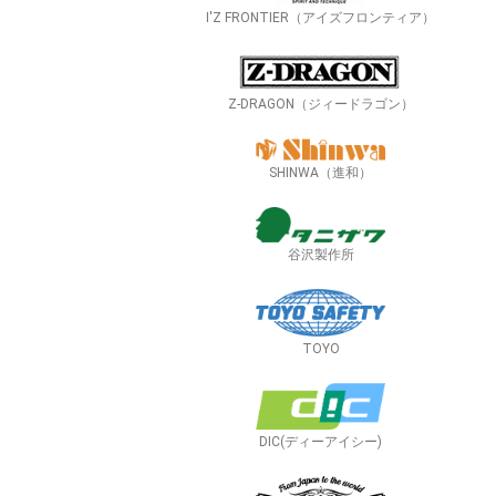
I'Z FRONTIER（アイズフロンティア）
Z-DRAGON（ジィードラゴン）
SHINWA（進和）
谷沢製作所
TOYO
DIC(ディーアイシー)