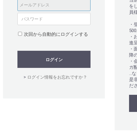
当
を
員
・
50
次回から自動的にログインする
・
進
・
降
ログイン
・
ガ
…
>
ログイン情報をお忘れですか？
是
だ