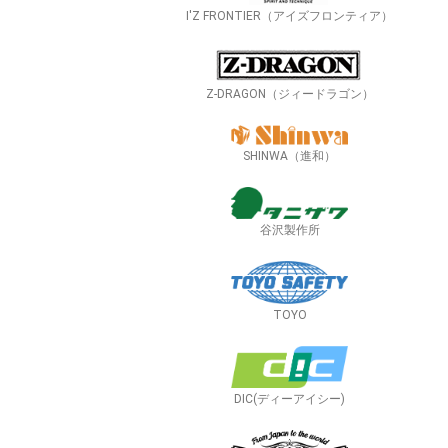
I'Z FRONTIER（アイズフロンティア）
Z-DRAGON（ジィードラゴン）
SHINWA（進和）
谷沢製作所
TOYO
DIC(ディーアイシー)