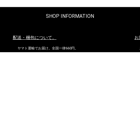
SHOP INFORMATION
配送・梱包について。
お
ヤマト運輸でお届け。全国一律660円。
沖縄県および他の都道府県の離島部など一部の地域は1,650円となりま
す。
11,000円以上（税込）お買い上げの場合は地域にかかわらず送料無
料。ただし北海道、沖縄県を除く。
お問い合わせ
到
株式会社ダイマツ
大阪府摂津市鳥飼下2丁目2-12
TEL：072-650-3277（月～金）
FAX : 072-653-4885