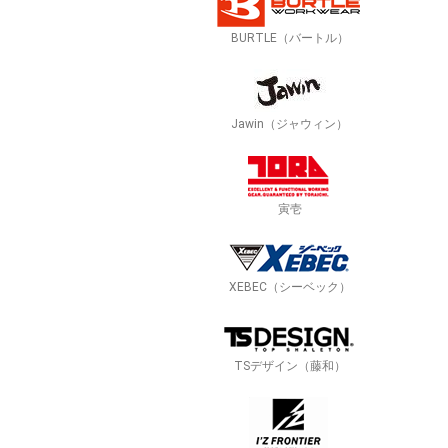
BURTLE（バートル）
Jawin（ジャウィン）
寅壱
XEBEC（シーベック）
TSデザイン（藤和）