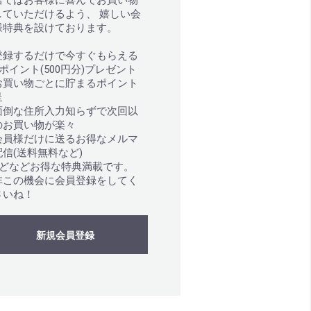
店ではお客様に喜んでお買い物
していただけるよう、 嬉しい会
様特典を設けております。
登録するだけで今すぐもらえる
0ポイント(500円分)プレゼント
お買い物ごとに貯まるポイント
呈
面倒な住所入力知らずで次回以
のお買い物が楽々
会員様だけに送るお得なメルマ
配信(送料無料など)
などなどお得な特典満載です。
非この機会に会員登録をしてく
さいね！
新規会員登録