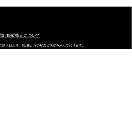
届け時間指定について
ご購入日より、5日後からの配送日指定を承っております。
特にご指定がない場合は、最速でご注文日の翌日に発送致しておりま
す。
ダイマツ スタッフブログ