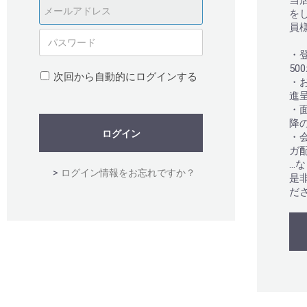
当
を
員
・
50
次回から自動的にログインする
・
進
・
降
ログイン
・
ガ
…
>
ログイン情報をお忘れですか？
是
だ