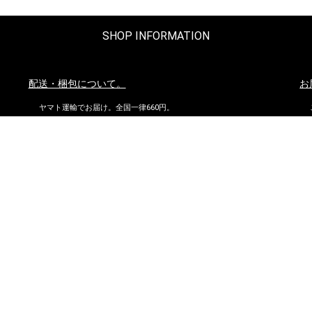
SHOP INFORMATION
配送・梱包について。
お
ヤマト運輸でお届け。全国一律660円。
沖縄県および他の都道府県の離島部など一部の地域は1,650円となりま
す。
11,000円以上（税込）お買い上げの場合は地域にかかわらず送料無
料。ただし北海道、沖縄県を除く。
お問い合わせ
到
株式会社ダイマツ
大阪府摂津市鳥飼下2丁目2-12
TEL：072-650-3277（月～金）
FAX : 072-653-4885