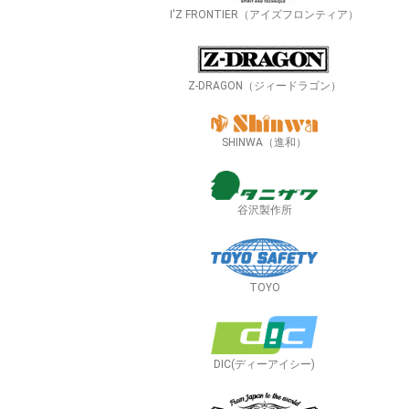
I'Z FRONTIER（アイズフロンティア）
Z-DRAGON（ジィードラゴン）
SHINWA（進和）
谷沢製作所
TOYO
DIC(ディーアイシー)