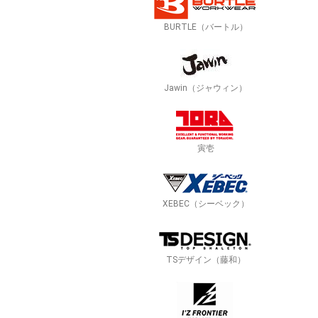
BURTLE（バートル）
Jawin（ジャウィン）
寅壱
XEBEC（シーベック）
TSデザイン（藤和）