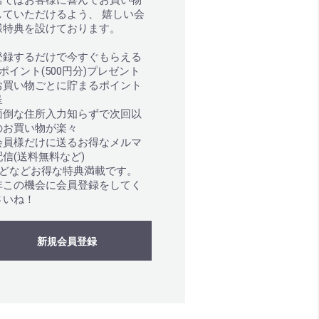
店ではお客様に喜んでお買い物
していただけるよう、 嬉しい会
様特典を設けております。
登録するだけで今すぐもらえる
0ポイント(500円分)プレゼント
お買い物ごとに貯まるポイント
呈
面倒な住所入力知らずで次回以
のお買い物が楽々
会員様だけに送るお得なメルマ
配信(送料無料など)
などなどお得な特典満載です。
非この機会に会員登録をしてく
さいね！
新規会員登録