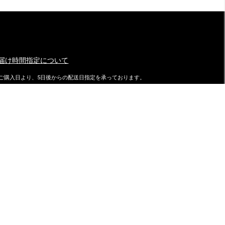
届け時間指定について
ご購入日より、5日後からの配送日指定を承っております。
特にご指定がない場合は、最速でご注文日の翌日に発送致しておりま
す。
ダイマツ スタッフブログ