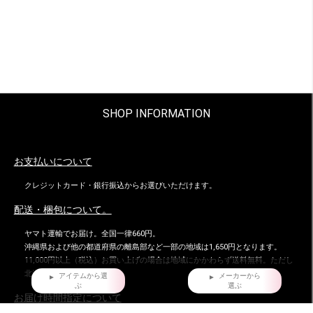
SHOP INFORMATION
お支払いについて
クレジットカード・銀行振込からお選びいただけます。
配送・梱包について。
ヤマト運輸でお届け。全国一律660円。
沖縄県および他の都道府県の離島部など一部の地域は1,650円となります。
11,000円以上（税込）お買い上げの場合は地域にかかわらず送料無料。ただし
北海道、沖縄県を除く。
アイテムから選
メーカーから
ぶ
選ぶ
お届け時間指定について