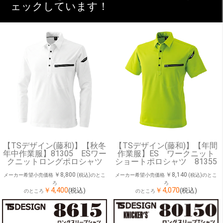
ェックしています！
【TSデザイン(藤和)】【秋冬
【TSデザイン(藤和)】【年間
年中作業服】81305 ESワー
作業服】ES ワークニット
クニットロングポロシャツ
ショートポロシャツ 81355
￥8,800
￥8,140
メーカー希望小売価格
(税込)のとこ
メーカー希望小売価格
(税込)のとこ
ろ
ろ
￥4,400
￥4,070
(税込)
(税込)
のところ
のところ