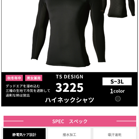
静電気ケア設計
撥水加工
吸汗速乾