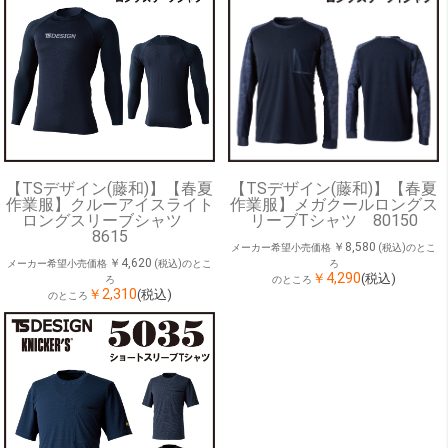
【TSデザイン(藤和)】【春夏
【TSデザイン(藤和)】【春夏
作業服】クルーアイスライト
作業服】メガクールロングス
ロングスリーブシャツ
リーブTシャツ 80150
8615
￥8,580
メーカー希望小売価格
(税込)のとこ
￥4,620
メーカー希望小売価格
(税込)のとこ
ろ
￥4,290
(税込)
ろ
のところ
￥2,310
(税込)
のところ