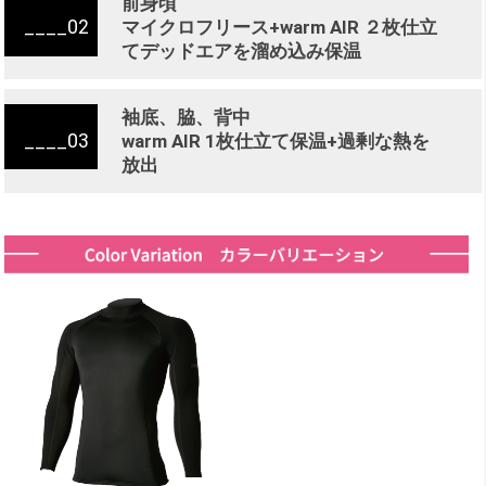
前身頃
02
マイクロフリース+warm AIR ２枚仕立
てデッドエアを溜め込み保温
袖底、脇、背中
03
warm AIR 1枚仕立て保温+過剰な熱を
放出