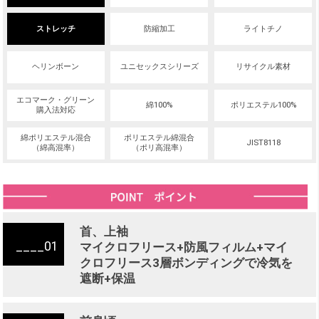
ストレッチ
防縮加工
ライトチノ
ヘリンボーン
ユニセックスシリーズ
リサイクル素材
エコマーク・グリーン
綿100%
ポリエステル100%
購入法対応
綿ポリエステル混合
ポリエステル綿混合
JIST8118
（綿高混率）
（ポリ高混率）
首、上袖
01
マイクロフリース+防風フィルム+マイ
クロフリース3層ボンディングで冷気を
遮断+保温