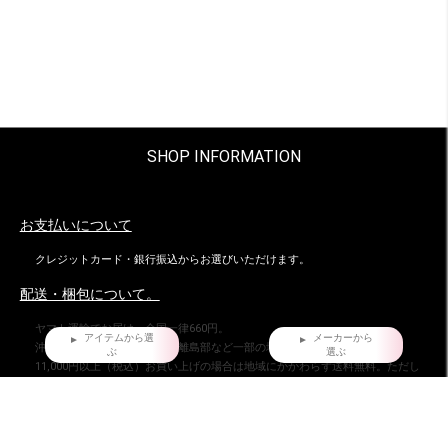
SHOP INFORMATION
お支払いについて
クレジットカード・銀行振込からお選びいただけます。
配送・梱包について。
ヤマト運輸でお届け。全国一律660円。
アイテムから選
メーカーから
沖縄県および他の都道府県の離島部など一部の地域は1,650円となります。
ぶ
選ぶ
11,000円以上（税込）お買い上げの場合は地域にかかわらず送料無料。ただし
北海道、沖縄県を除く。
お届け時間指定について