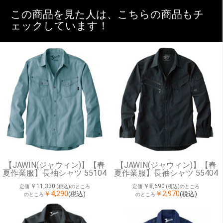
この商品を見た人は、こちらの商品もチ
ェックしています！
【JAWIN(ジャウィン)】【春
【JAWIN(ジャウィン)】【春
夏作業服】長袖シャツ 55104
夏作業服】長袖シャツ 55404
￥11,330
￥8,690
定価
(税込)のところ
定価
(税込)のところ
￥4,290
￥2,970
(税込)
(税込)
のところ
のところ