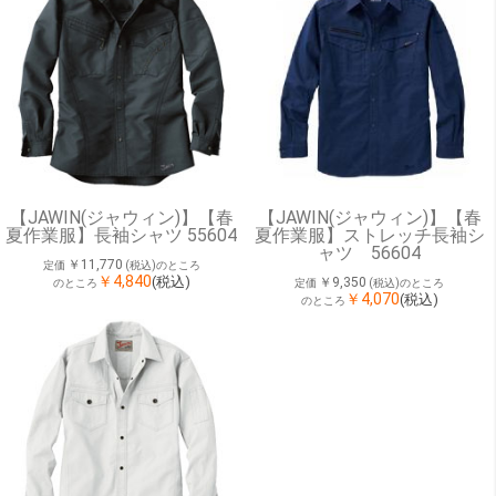
【JAWIN(ジャウィン)】【春
【JAWIN(ジャウィン)】【春
夏作業服】長袖シャツ 55604
夏作業服】ストレッチ長袖シ
ャツ 56604
￥11,770
定価
(税込)のところ
￥4,840
(税込)
￥9,350
のところ
定価
(税込)のところ
￥4,070
(税込)
のところ