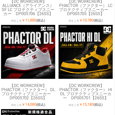
【DC WORKCREW】
【DC WORKCREW】
ALLIANCE（アライアンス）
PHACTOR（ファクター） LC
SF LC プロテクティブスニー
プロテクティブスニーカー
カー DP005706【26SS】
DP005705【26SS】
￥11,880
￥10,780
(税込)
(税込)
のところ
のところ
【DC WORKCREW】
【DC WORKCREW】
PHACTOR（ファクター） DL
PHACTOR（ファクター） HI
プロテクティブスニーカー
DL プロテクティブスニーカ
DP005702【26SS】
ー DP005701【26SS】
￥14,080
￥15,180
(税込)
(税込)
のところ
のところ