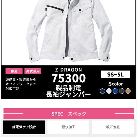
静電気ケア設計
撥水加工
吸汗速乾