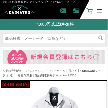
おしゃれ作業服セレクトショップ
だいまつネットストア
11,000円以上送料無料
作業服専門店だいまつネットストア
>
メーカーから選ぶ
>【Z-DRAGON(ジード
ラゴン)】【春夏作業服】製品制電長袖ジャンパー 75300