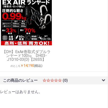
【DH】ExAir巻取式ダブルラ
ンヤード100㎏ DH03-
J1D10-03(D)【26SS】
￥14,190
(税込)
のところ
この商品のレビュー
☆☆☆☆☆
(0)
レビューはありません。