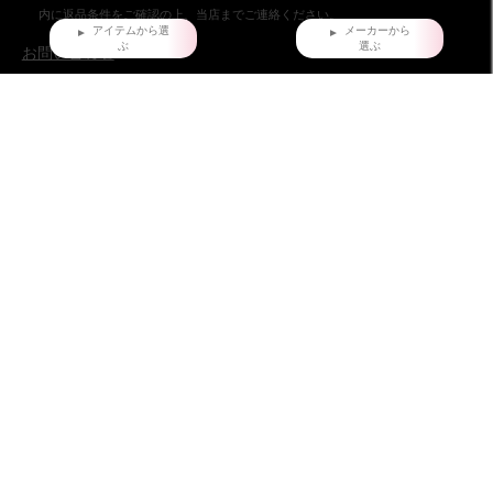
内に返品条件をご確認の上、当店までご連絡ください。
アイテムから選
メーカーから
ぶ
選ぶ
お問い合わせ
株式会社ダイマツ
大阪府摂津市鳥飼下2丁目2-12
TEL：072-650-3277（月～金）
FAX : 072-653-4885
ダイマツ スタッフブログ
HOME
だいまつが選ばれる7つの理由
お問い合わせ
会員登録
店舗情報
特定商取引法に基づく表記