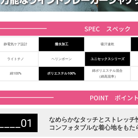
静電気ケア設計
撥水加工
吸汗速乾
ライトチノ
ヘリンボーン
ユニセックスシリーズ
綿ポリエステル混合
綿100%
ポリエステル100%
（綿高混率）
なめらかなタッチとストレッチ
01
コンフォタブルな着心地をもた