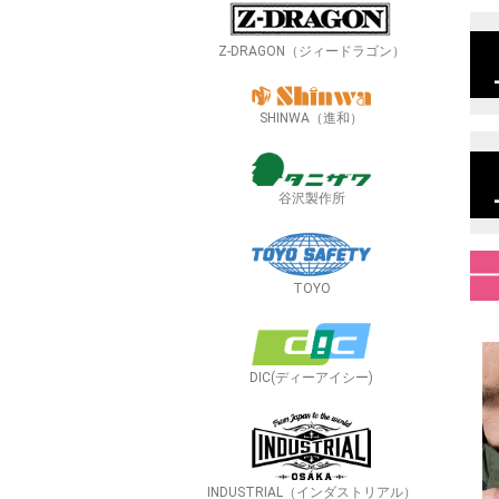
Z-DRAGON（ジィードラゴン）
SHINWA（進和）
谷沢製作所
TOYO
DIC(ディーアイシー)
INDUSTRIAL（インダストリアル）