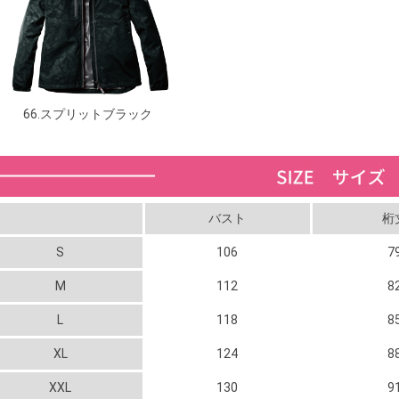
66.スプリットブラック
バスト
桁
S
106
7
M
112
8
L
118
8
XL
124
8
XXL
130
9