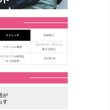
ストレッチ
防縮加工
エコマーク・グリーン
リサイクル素材
購入法対応
ポリエステル綿混合
JIST8118
（ポリ高混率）
性が
らす