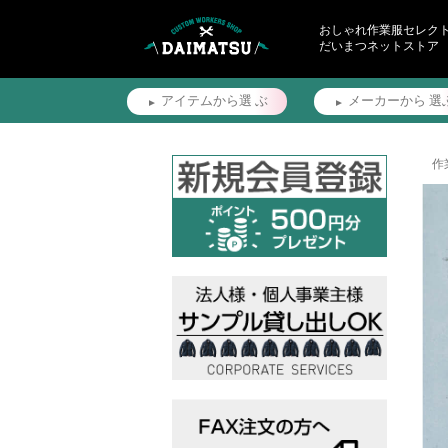
おしゃれ作業服セレク
だいまつネットストア
アイテムから選
ぶ
メーカーから
選
作