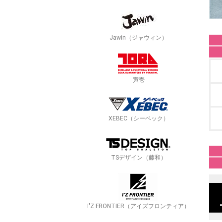
Jawin（ジャウィン）
寅壱
XEBEC（シーベック）
TSデザイン（藤和）
I'Z FRONTIER（アイズフロンティア）