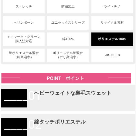
ストレッチ
防縮加工
ライトチノ
ヘリンボーン
ユニセックスシリーズ
リサイクル素材
エコマーク・グリーン
綿100%
ポリエステル100%
購入法対応
綿ポリエステル混合
ポリエステル綿混合
JIST8118
（綿高混率）
（ポリ高混率）
01
ヘビーウェイトな裏毛スウェット
02
綿タッチポリエステル