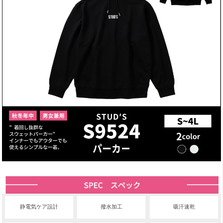
静電気ケア設計
撥水加工
吸汗速乾