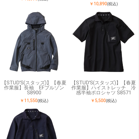
￥10,890
(税込)
【STUD'S(スタッズ)】【春夏
【STUD'S(スタッズ)】【春夏
作業服】長袖 EFブルゾン
作業服】ハイストレッチ 冷
S8900
感半袖ポロシャツ S8571
￥11,550
￥5,500
(税込)
(税込)