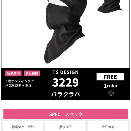
静電気ケア設計
撥水加工
吸汗速乾