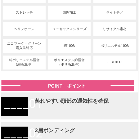
ストレッチ
防縮加工
ライトチノ
ヘリンボーン
ユニセックスシリーズ
リサイクル素材
エコマーク・グリーン
綿100%
ポリエステル100%
購入法対応
綿ポリエステル混合
ポリエステル綿混合
JIST8118
（綿高混率）
（ポリ高混率）
01
蒸れやすい頭部の通気性を確保
02
3層ボンディング