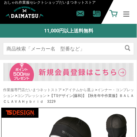
おしゃれ作業服セレクトショップ
だいまつネットストア
11,000円以上送料無料
作業服専門店だいまつネットストア
>
アイテムから選ぶ
>
インナー・コンプレッ
ション
>
コンプレッション
>【TSデザイン(藤和)】【秋冬年中作業服】ＢＡＬＡ
ＣＬＡＶＡＨｙｂｒｉｄ 3229