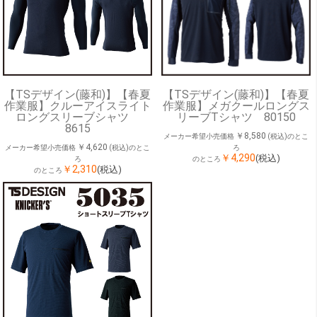
【TSデザイン(藤和)】【春夏
【TSデザイン(藤和)】【春夏
作業服】クルーアイスライト
作業服】メガクールロングス
ロングスリーブシャツ
リーブTシャツ 80150
8615
￥8,580
メーカー希望小売価格
(税込)のとこ
￥4,620
メーカー希望小売価格
(税込)のとこ
ろ
￥4,290
(税込)
ろ
のところ
￥2,310
(税込)
のところ