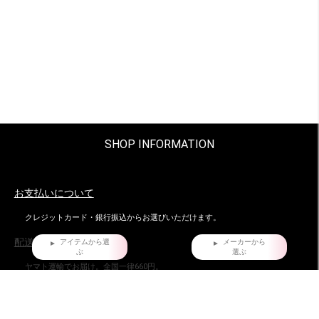
SHOP INFORMATION
お支払いについて
クレジットカード・銀行振込からお選びいただけます。
配送・梱包について。
アイテムから選
メーカーから
ぶ
選ぶ
ヤマト運輸でお届け。全国一律660円。
沖縄県および他の都道府県の離島部など一部の地域は1,650円となります。
11,000円以上（税込）お買い上げの場合は地域にかかわらず送料無料。ただし
北海道、沖縄県を除く。