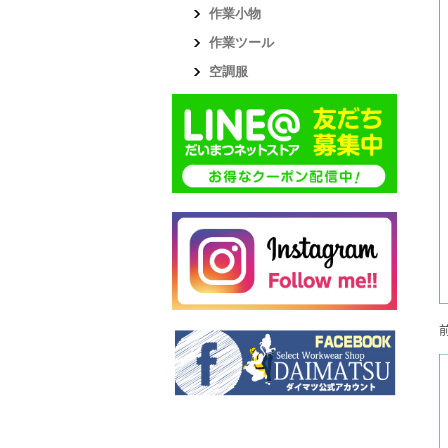
作業小物
作業ツール
空調服