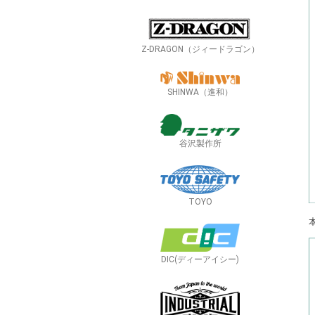
Z-DRAGON（ジィードラゴン）
SHINWA（進和）
谷沢製作所
TOYO
DIC(ディーアイシー)