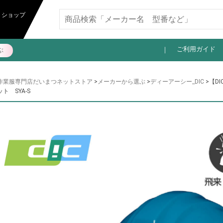
11,000円以上送料無料
トショップ
ご利用ガイド
ぶ
作業服専門店だいまつネットストア
>
メーカーから選ぶ
>
ディーアーシー_DIC
>【D
ット SYA-S