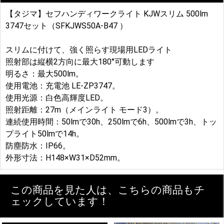
【タジマ】セフハンディワークライト KJWスリム 500lm
3747セット（SFKJWS50A-B47 ）
スリムに付けて、強く照らす現場用LEDライト ​
照射部は縦横2方向に最大180°可動します
明るさ：最大500lm。
使用電池：充電池 LE-ZP3747。
使用光源：白色高輝度LED。
照射距離：27m（メインライト モード3）。
連続使用時間：50lmで30h、250lmで6h、500lmで3h、トッ
プライト50lmで14h。
防塵防水：IP66。
外形寸法：H148×W31×D52mm。
この商品を見た人は、こちらの商品もチ
ェックしています！