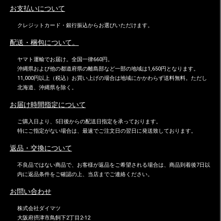
お支払いについて
クレジットカード・銀行振込からお選びいただけます。
配送・梱包について。
ヤマト運輸でお届け。全国一律660円。
沖縄県および他の都道府県の離島部など一部の地域は1,650円となります。
11,000円以上（税込）お買い上げの場合は地域にかかわらず送料無料。ただし
北海道、沖縄県を除く。
お届け時間指定について
ご購入日より、5日後からの配送日指定を承っております。
特にご指定がない場合は、最速でご注文日の翌日に発送致しております。
返品・交換について
不良品ではない商品で、お客様が返品をご希望される場合は、商品到着後7日以
内に返品条件をご確認の上、当店までご連絡ください。
お問い合わせ
株式会社ダイマツ
大阪府摂津市鳥飼下2丁目2-12