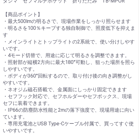
タジマ セフマルチポケット 折りたたみ TB-MPOR
【商品ポイント】
・最大500lmの明るさで、現場作業をしっかり照らせます
・明るさを100％キープする独自制御で、照度低下を抑えま
す
・メインライトとトップライトの2系統で、使い分けしやす
いです。
・4モード切替で、用途に応じて明るさを調整できます。
・照射部が縦横2方向に最大180°可動し、狙った場所を照ら
しやすいです。
・ボディが360°回転するので、取り付け後の向き調整がし
やすいです。
・ネオジム磁石搭載で、金属面にしっかり固定できます
・セフフック対応で、セフホルダーやセフボックス、現場
セフに装着できます。
・IP66の防塵防水性能と2mの落下強度で、現場用途に向い
ています。
・専用充電池とUSB Type-Cケーブル付属で、買ってすぐ使
いやすいです。