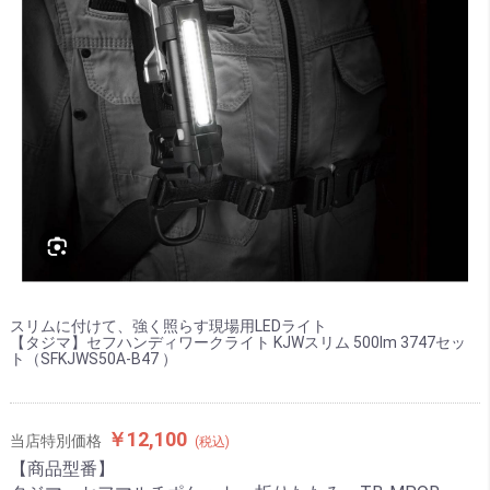
スリムに付けて、強く照らす現場用LEDライト
【タジマ】セフハンディワークライト KJWスリム 500lm 3747セッ
ト（SFKJWS50A-B47 ）
￥12,100
当店特別価格
(税込)
【商品型番】