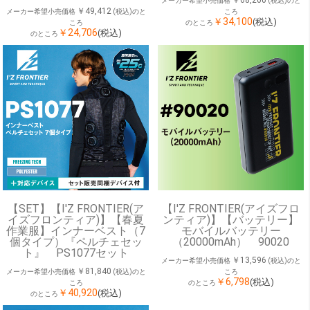
メーカー希望小売価格
(税込)のと
￥49,412
メーカー希望小売価格
(税込)のと
ころ
￥34,100
(税込)
ころ
のところ
￥24,706
(税込)
のところ
【SET】【I'Z FRONTIER(ア
【I'Z FRONTIER(アイズフロ
イズフロンティア)】【春夏
ンティア)】【バッテリー】
作業服】インナーベスト（7
モバイルバッテリー
個タイプ）『ペルチェセッ
（20000mAh） 90020
ト』 PS1077セット
￥13,596
メーカー希望小売価格
(税込)のと
￥81,840
メーカー希望小売価格
(税込)のと
ころ
￥6,798
(税込)
ころ
のところ
￥40,920
(税込)
のところ