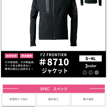
静電気ケア設計
撥水加工
吸汗速乾