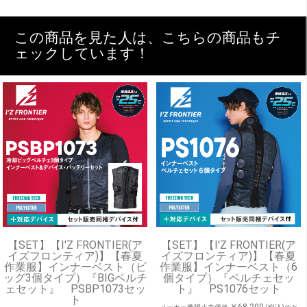
この商品を見た人は、こちらの商品もチ
ェックしています！
【SET】【I'Z FRONTIER(ア
【SET】【I'Z FRONTIER(ア
イズフロンティア)】【春夏
イズフロンティア)】【春夏
作業服】インナーベスト（ビ
作業服】インナーベスト（6
ッグ3個タイプ）『BIGペルチ
個タイプ）『ペルチェセッ
ェセット』 PSBP1073セッ
ト』 PS1076セット
ト
￥68,200