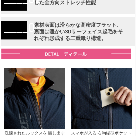
した全方向ストレッチ性能
03
素材表面は滑らかな高密度フラット、
裏面は暖かい3Dサーフェイス起毛をそ
れぞれ形成する二重織り構造。
洗練されたルックスを 醸し出す
スマホが入る 右胸縦型ポケット