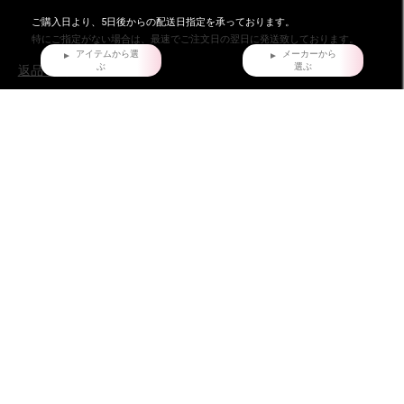
ご購入日より、5日後からの配送日指定を承っております。
特にご指定がない場合は、最速でご注文日の翌日に発送致しております。
アイテムから選
メーカーから
ぶ
選ぶ
返品・交換について
不良品ではない商品で、お客様が返品をご希望される場合は、商品到着後7日以
内に返品条件をご確認の上、当店までご連絡ください。
お問い合わせ
株式会社ダイマツ
大阪府摂津市鳥飼下2丁目2-12
TEL：072-650-3277（月～金）
FAX : 072-653-4885
ダイマツ スタッフブログ
HOME
だいまつが選ばれる7つの理由
お問い合わせ