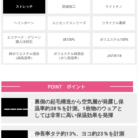
ストレッチ
防縮加工
ライトチノ
ヘリンボーン
ユニセックスシリーズ
リサイクル素材
エコマーク・グリーン
綿100%
ポリエステル100%
購入法対応
綿ポリエステル混合
ポリエステル綿混合
JIST8118
（綿高混率）
（ポリ高混率）
01
裏側の起毛構造から空気層が発露し保
温率約38％を計測。1枚物のウェアと
しては非常に高い保温効果を発揮
02
伸長率タテ約13%、ヨコ約23％を計測