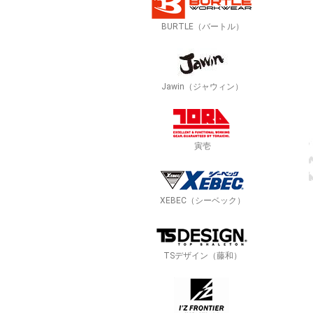
BURTLE（バートル）
Jawin（ジャウィン）
寅壱
XEBEC（シーベック）
TSデザイン（藤和）