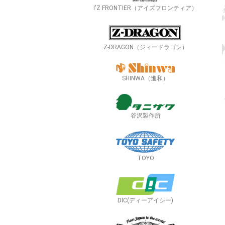
I'Z FRONTIER（アイズフロンティア）
Z-DRAGON（ジィードラゴン）
SHINWA（進和）
谷沢製作所
TOYO
DIC(ディーアイシー)