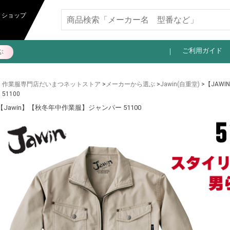
11,000円以上送料無料
トショップ
ご利用ガイド
ぶ
作業服専門店だいまつネットストア
>
メーカーから選ぶ
>
Jawin(自重堂)
>【JAW
51100
【Jawin】【秋冬年中作業服】ジャンパー 51100