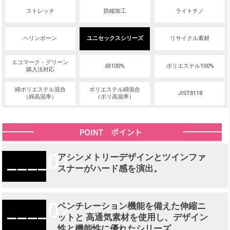
ストレッチ
防縮加工
ライトチノ
ヘリンボーン
ユニセックスシリーズ
リサイクル素材
エコマーク・グリーン
綿100%
ポリエステル100%
購入法対応
綿ポリエステル混合
ポリエステル綿混合
JIST8118
（綿高混率）
（ポリ高混率）
01
アシンメトリーデザインとツインファ
スナーがハード感を演出。
02
ベンチレーション機能を備えた伸縮ニ
ットと 高通気素材を使用し、デザイン
性と機能性に優れたシリーズ。