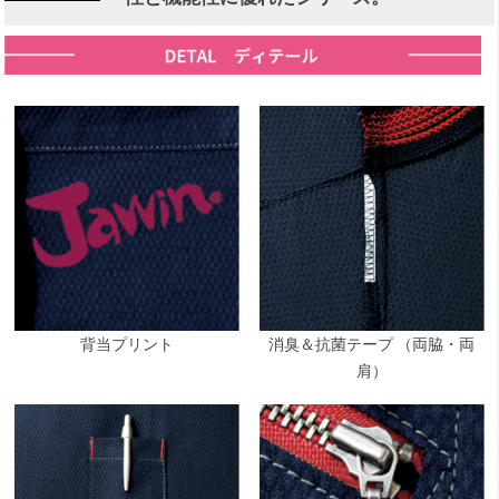
背当プリント
消臭＆抗菌テープ （両脇・両
肩）