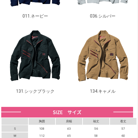
011.ネービー
036.シルバー
131.シックブラック
134.キャメル
胸囲
肩幅
袖丈
着丈
S
108
43
56
57
M
112
45
58
60