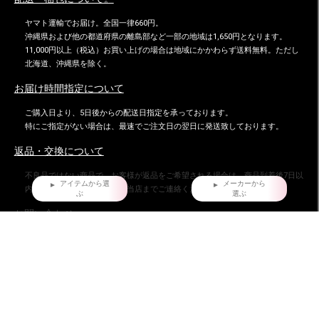
ヤマト運輸でお届け。全国一律660円。
沖縄県および他の都道府県の離島部など一部の地域は1,650円となります。
11,000円以上（税込）お買い上げの場合は地域にかかわらず送料無料。ただし
北海道、沖縄県を除く。
お届け時間指定について
ご購入日より、5日後からの配送日指定を承っております。
特にご指定がない場合は、最速でご注文日の翌日に発送致しております。
返品・交換について
不良品ではない商品で、お客様が返品をご希望される場合は、商品到着後7日以
アイテムから選
メーカーから
内に返品条件をご確認の上、当店までご連絡ください。
ぶ
選ぶ
お問い合わせ
株式会社ダイマツ
大阪府摂津市鳥飼下2丁目2-12
TEL：072-650-3277（月～金）
FAX : 072-653-4885
ダイマツ スタッフブログ