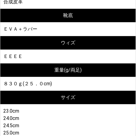
合成皮革
靴底
ＥＶＡ＋ラバー
ウィズ
ＥＥＥＥ
重量(g/両足)
８３０ｇ(２５．０cm)
サイズ
23.0cm
24.0cm
24.5cm
25.0cm