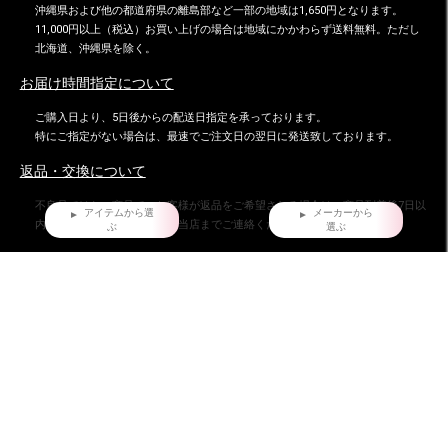
沖縄県および他の都道府県の離島部など一部の地域は1,650円となります。
11,000円以上（税込）お買い上げの場合は地域にかかわらず送料無料。ただし
北海道、沖縄県を除く。
お届け時間指定について
ご購入日より、5日後からの配送日指定を承っております。
特にご指定がない場合は、最速でご注文日の翌日に発送致しております。
返品・交換について
不良品ではない商品で、お客様が返品をご希望される場合は、商品到着後7日以
アイテムから選
メーカーから
内に返品条件をご確認の上、当店までご連絡ください。
ぶ
選ぶ
お問い合わせ
株式会社ダイマツ
大阪府摂津市鳥飼下2丁目2-12
TEL：072-650-3277（月～金）
FAX : 072-653-4885
ダイマツ スタッフブログ
HOME