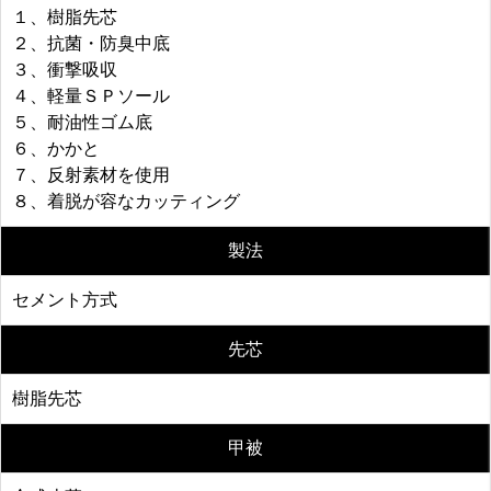
１、樹脂先芯
２、抗菌・防臭中底
３、衝撃吸収
４、軽量ＳＰソール
５、耐油性ゴム底
６、かかと
７、反射素材を使用
８、着脱が容なカッティング
製法
セメント方式
先芯
樹脂先芯
甲被