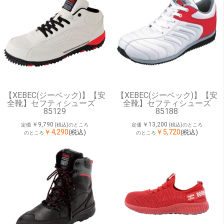
【XEBEC(ジーベック)】【安
【XEBEC(ジーベック)】【安
全靴】セフティシューズ
全靴】セフティシューズ
85129
85188
￥9,790
￥13,200
定価
(税込)のところ
定価
(税込)のところ
￥4,290
￥5,720
(税込)
(税込)
のところ
のところ