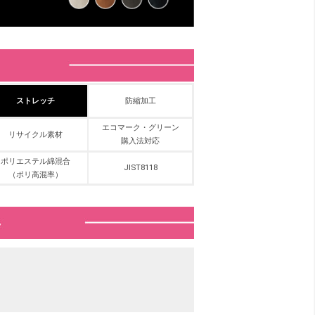
ストレッチ
防縮加工
エコマーク・グリーン
リサイクル素材
購入法対応
ポリエステル綿混合
JIST8118
（ポリ高混率）