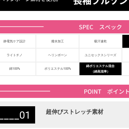
静電気ケア設計
撥水加工
吸汗速乾
ライトチノ
ヘリンボーン
ユニセックスシリーズ
綿ポリエステル混合
綿100%
ポリエステル100%
（綿高混率）
超伸びストレッチ素材
01