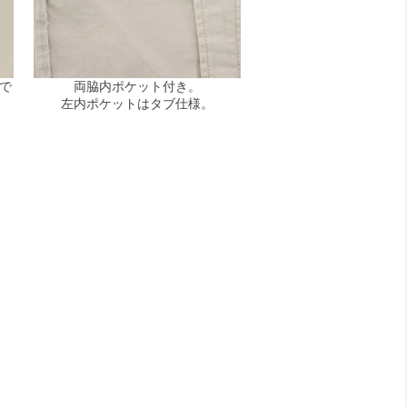
で
両脇内ポケット付き。
左内ポケットはタブ仕様。