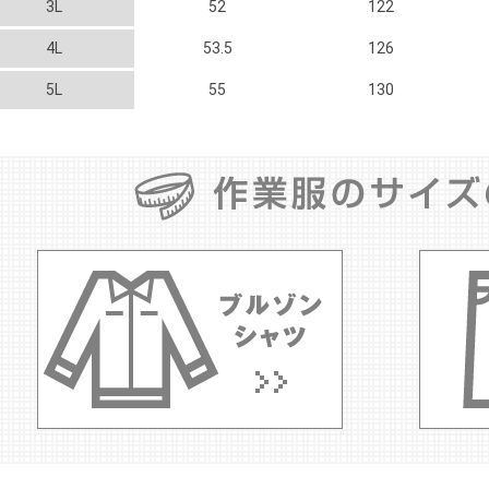
3L
52
122
4L
53.5
126
5L
55
130