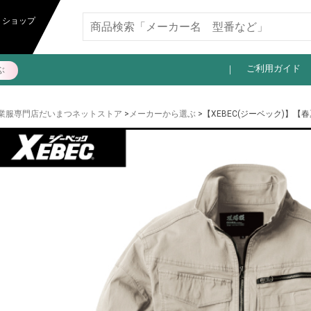
11,000円以上送料無料
トショップ
ご利用ガイド
ぶ
業服専門店だいまつネットストア
>
メーカーから選ぶ
>【XEBEC(ジーベック)】【