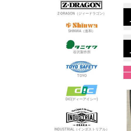
Z-DRAGON（ジィードラゴン）
SHINWA（進和）
谷沢製作所
TOYO
DIC(ディーアイシー)
INDUSTRIAL（インダストリアル）