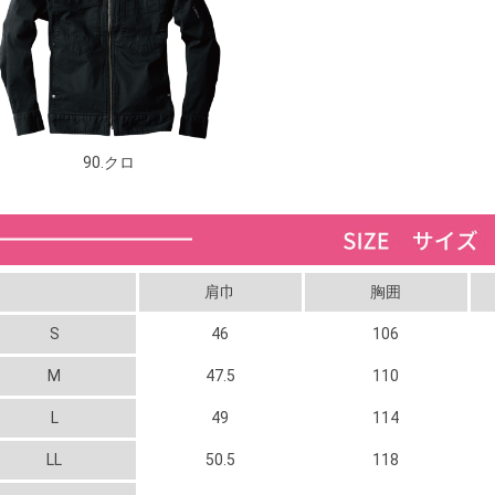
90.クロ
肩巾
胸囲
S
46
106
M
47.5
110
L
49
114
LL
50.5
118