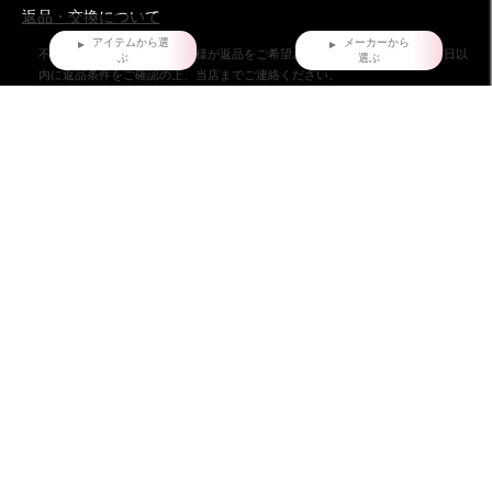
返品・交換について
アイテムから選
メーカーから
不良品ではない商品で、お客様が返品をご希望される場合は、商品到着後7日以
ぶ
選ぶ
内に返品条件をご確認の上、当店までご連絡ください。
お問い合わせ
株式会社ダイマツ
大阪府摂津市鳥飼下2丁目2-12
TEL：072-650-3277（月～金）
FAX : 072-653-4885
ダイマツ スタッフブログ
HOME
だいまつが選ばれる7つの理由
お問い合わせ
会員登録