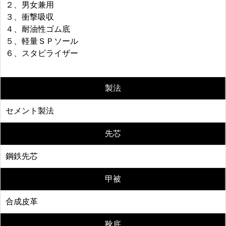
２、男女兼用
３、衝撃吸収
４、耐油性ゴム底
５、軽量ＳＰソール
６、スタビライザー
製法
セメント製法
先芯
鋼鉄先芯
甲被
合成皮革
靴底