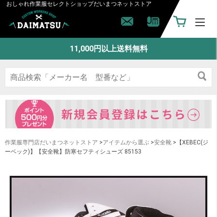
おしゃれ作業服セレクトショップ
だいまつネットストア
11,000円以上送料無料
作業服専門店だいまつネットストア
>
アイテムから選ぶ
>
安全靴
>【XEBEC(ジ
ーベック)】【安全靴】防寒セフティシューズ 85153