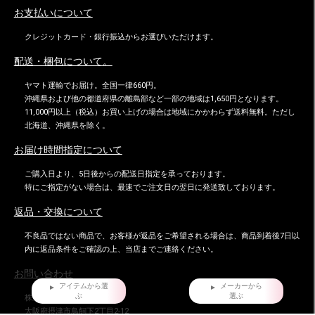
お支払いについて
クレジットカード・銀行振込からお選びいただけます。
配送・梱包について。
ヤマト運輸でお届け。全国一律660円。
沖縄県および他の都道府県の離島部など一部の地域は1,650円となります。
11,000円以上（税込）お買い上げの場合は地域にかかわらず送料無料。ただし
北海道、沖縄県を除く。
お届け時間指定について
ご購入日より、5日後からの配送日指定を承っております。
特にご指定がない場合は、最速でご注文日の翌日に発送致しております。
返品・交換について
不良品ではない商品で、お客様が返品をご希望される場合は、商品到着後7日以
内に返品条件をご確認の上、当店までご連絡ください。
お問い合わせ
アイテムから選
メーカーから
ぶ
選ぶ
株式会社ダイマツ
大阪府摂津市鳥飼下2丁目2-12