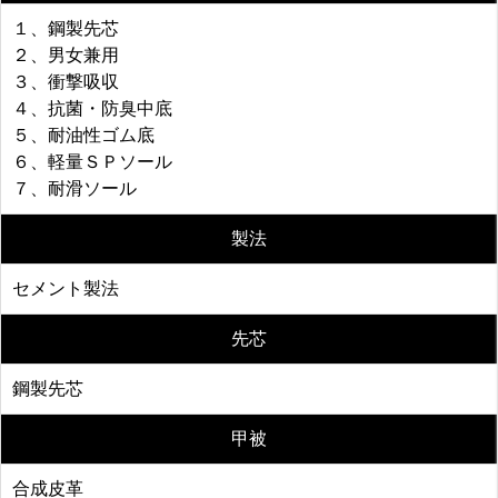
１、鋼製先芯
２、男女兼用
３、衝撃吸収
４、抗菌・防臭中底
５、耐油性ゴム底
６、軽量ＳＰソール
７、耐滑ソール
製法
セメント製法
先芯
鋼製先芯
甲被
合成皮革