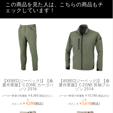
この商品を見た人は、こちらの商品もチ
ェックしています！
【XEBEC(ジーベック)】【春
【XEBEC(ジーベック)】【春
夏作業服】C.ZONE カーゴパ
夏作業服】C.ZONE 長袖ブル
ンツ 2516
ゾン 2514
￥8,360
￥10,780
メーカー希望小売価格
(税込)のとこ
メーカー希望小売価格
(税込)のと
ろ
ころ
￥4,290
￥5,610
(税込)
(税込)
のところ
のところ