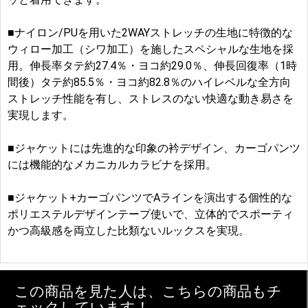
■ナイロン/PUを用いた2WAYストレッチの生地に特徴的な
ウィロー加工（シワ加工）を施したスペシャルな生地を採
用。伸長率タテ約27.4％・ヨコ約29.0％、伸長回復率（1時
間後）タテ約85.5％・ヨコ約82.8％のハイレベルな全方向
ストレッチ性能を有し、ストレスのない快適な動き易さを
実現します。
■ジャケットには先進的な印象の衿デザイン、カーゴパンツ
には機能的なメカニカルカラビナを採用。
■ジャケット+カーゴパンツでAラインを演出する個性的な
ポリエステルデザインテープ使いで、立体的でスポーティ
かつ高級感を両立した比類ないルックスを実現。
この商品を見た人は、こちらの商品もチ
ェックしています！