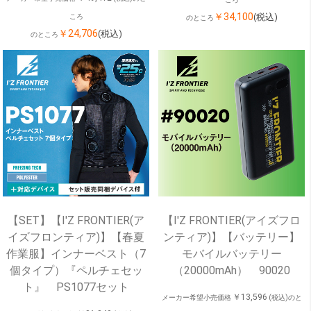
￥34,100
(税込)
ころ
のところ
￥24,706
(税込)
のところ
【SET】【I'Z FRONTIER(ア
【I'Z FRONTIER(アイズフロ
イズフロンティア)】【春夏
ンティア)】【バッテリー】
作業服】インナーベスト（7
モバイルバッテリー
個タイプ）『ペルチェセッ
（20000mAh） 90020
ト』 PS1077セット
￥13,596
メーカー希望小売価格
(税込)のと