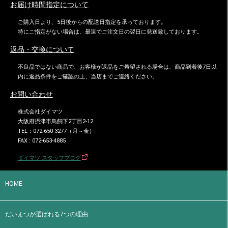
お届け時間指定について
ご購入日より、5日後からの配送日指定を承っております。
特にご指定がない場合は、最速でご注文日の翌日に発送致しております。
返品・交換について
不良品ではない商品で、お客様が返品をご希望される場合は、商品到着後7日以
内に返品条件をご確認の上、当店までご連絡ください。
お問い合わせ
株式会社ダイマツ
大阪府摂津市鳥飼下2丁目2-12
TEL：072-650-3277（月～金）
FAX : 072-653-4885
ダイマツ スタッフブログ
HOME
だいまつが選ばれる7つの理由