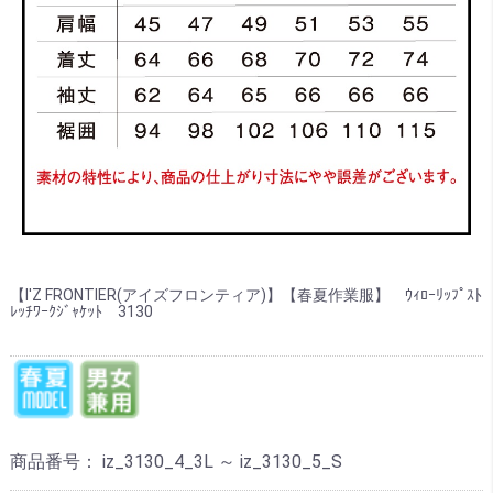
【I'Z FRONTIER(アイズフロンティア)】【春夏作業服】 ｳｨﾛｰﾘｯﾌﾟｽﾄ
ﾚｯﾁﾜｰｸｼﾞｬｹｯﾄ 3130
商品番号：
iz_3130_4_3L ～ iz_3130_5_S