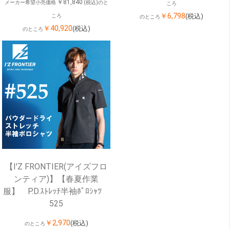
￥81,840
メーカー希望小売価格
(税込)のと
ころ
￥6,798
(税込)
ころ
のところ
￥40,920
(税込)
のところ
【I'Z FRONTIER(アイズフロ
ンティア)】【春夏作業
服】 P.D.ｽﾄﾚｯﾁ半袖ﾎﾟﾛｼｬﾂ
525
￥2,970
(税込)
のところ