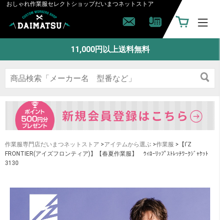
おしゃれ作業服セレクトショップ
だいまつネットストア
11,000円以上送料無料
作業服専門店だいまつネットストア
>
アイテムから選ぶ
>
作業服
>【I'Z
FRONTIER(アイズフロンティア)】【春夏作業服】 ｳｨﾛｰﾘｯﾌﾟｽﾄﾚｯﾁﾜｰｸｼﾞｬｹｯﾄ
3130