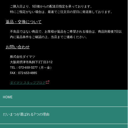
ご購入日より、5日後からの配送日指定を承っております。
特にご指定がない場合は、最速でご注文日の翌日に発送致しております。
返品・交換について
不良品ではない商品で、お客様が返品をご希望される場合は、商品到着後7日以
内に返品条件をご確認の上、当店までご連絡ください。
お問い合わせ
株式会社ダイマツ
大阪府摂津市鳥飼下2丁目2-12
TEL：072-650-3277（月～金）
FAX : 072-653-4885
ダイマツ スタッフブログ
HOME
だいまつが選ばれる7つの理由