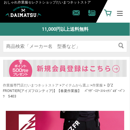
おしゃれ作業服セレクトショップ
だいまつネットストア
11,000円以上送料無料
作業服専門店だいまつネットストア
>
アイテムから選ぶ
>
作業服
>【I'Z
FRONTIER(アイズフロンティア)】【春夏作業服】 ﾊﾟｳﾀﾞｰｴｱｰｽﾄﾚｯﾁｼﾞｮｶﾞｰﾊﾟﾝ
ﾂ 5403