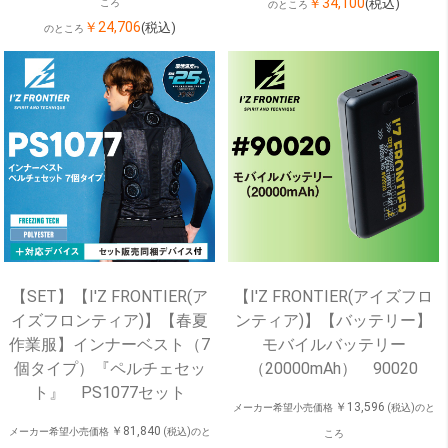
￥34,100
(税込)
ころ
のところ
￥24,706
(税込)
のところ
【SET】【I'Z FRONTIER(ア
【I'Z FRONTIER(アイズフロ
イズフロンティア)】【春夏
ンティア)】【バッテリー】
作業服】インナーベスト（7
モバイルバッテリー
個タイプ）『ペルチェセッ
（20000mAh） 90020
ト』 PS1077セット
￥13,596
メーカー希望小売価格
(税込)のと
￥81,840
メーカー希望小売価格
(税込)のと
ころ