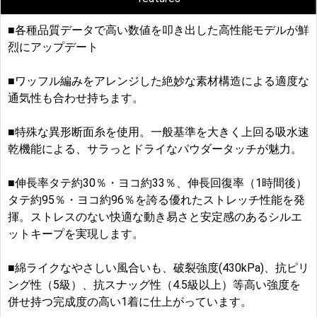
■各種品質データで高い数値を叩き出した高性能モデルが鮮
烈にアップデート
■ワッフル編みをアレンジした絶妙な素材構造による適度な
通気性も合わせ持ちます。
■特殊な異形断面糸を使用。一般基準を大きく上回る吸水速
乾機能による、サラっとドライなパウダータッチが魅力。
■伸長率タテ約30％・ヨコ約33％、伸長回復率（1時間後）
タテ約95％・ヨコ約96％を誇る優れたストレッチ性能を発
揮。ストレスのない快適な動き易さと安定感のあるシルエ
ットキープを実現します。
■綿ライクなやさしい風合いも、破裂強度(430kPa)、抗ピリ
ング性（5級）、抗スナッグ性（4.5級以上）等高い強度を
併せ持つ完成度の高い1着に仕上がっています。