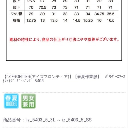
【I'Z FRONTIER(アイズフロンティア)】【春夏作業服】 ﾊﾟｳﾀﾞｰｴｱｰｽ
ﾄﾚｯﾁｼﾞｮｶﾞｰﾊﾟﾝﾂ 5403
商品番号：
iz_5403_5_3L ～ iz_5403_5_SS