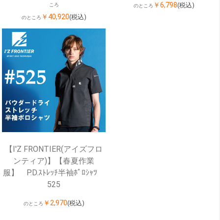
￥6,798
(税込)
ころ
のところ
￥40,920
(税込)
のところ
【I'Z FRONTIER(アイズフロ
ンティア)】【春夏作業
服】 P.D.ｽﾄﾚｯﾁ半袖ﾎﾟﾛｼｬﾂ
525
￥2,970
(税込)
のところ