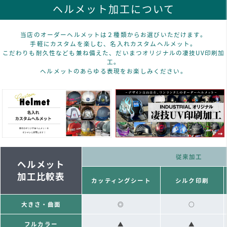
ヘルメット加工について
当店のオーダーヘルメットは２種類からお選びいただけます。
手軽にカスタムを楽しむ、名入れカスタムヘルメット。
こだわりも耐久性なども兼ね備えた、だいまつオリジナルの凄技UV印刷加
工。
ヘルメットのあらゆる表現をお楽しみください。
従来加工
ヘルメット
加工比較表
カッティングシート
シルク印刷
大きさ・曲面
◎
○
フルカラー
▲
▲