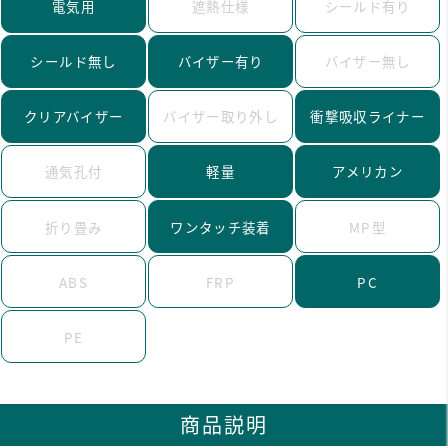
電気用
遮熱仕様
シールド有り
シールド無し
バイザー有り
バイザー無し
クリアバイザー
バイザー取り外し
衝撃吸収ライナー
通気孔付
軽量
アメリカン
折り畳み
ワンタッチ装着
MP型
ABS
FRP
PC
PE
商品説明