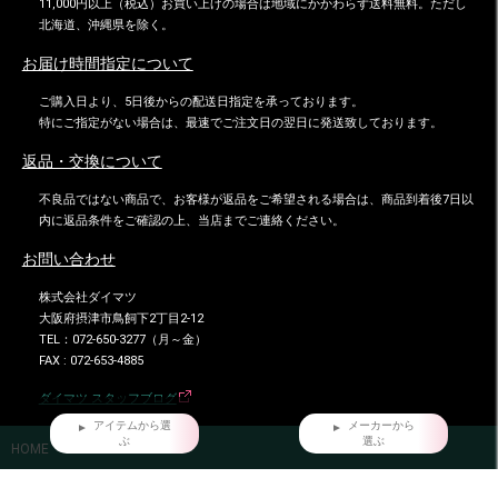
11,000円以上（税込）お買い上げの場合は地域にかかわらず送料無料。ただし
北海道、沖縄県を除く。
お届け時間指定について
ご購入日より、5日後からの配送日指定を承っております。
特にご指定がない場合は、最速でご注文日の翌日に発送致しております。
返品・交換について
不良品ではない商品で、お客様が返品をご希望される場合は、商品到着後7日以
内に返品条件をご確認の上、当店までご連絡ください。
お問い合わせ
株式会社ダイマツ
大阪府摂津市鳥飼下2丁目2-12
TEL：072-650-3277（月～金）
FAX : 072-653-4885
ダイマツ スタッフブログ
アイテムから選
メーカーから
ぶ
選ぶ
HOME