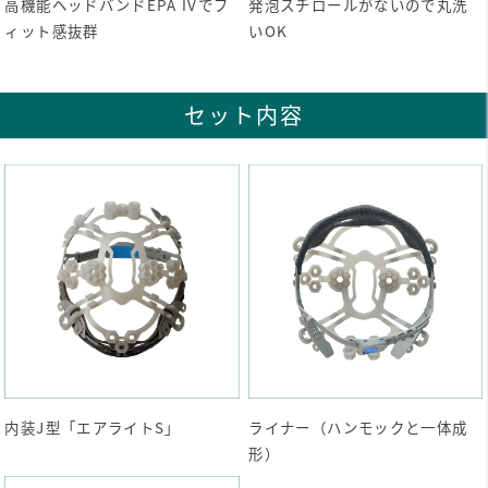
高機能ヘッドバンドEPA IVでフ
発泡スチロールがないので丸洗
ィット感抜群
いOK
セット内容
内装J型「エアライトS」
ライナー（ハンモックと一体成
形）