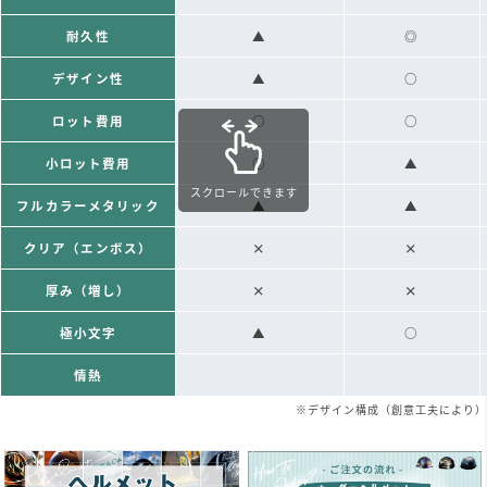
耐久性
▲
◎
デザイン性
▲
○
ロット費用
○
○
小ロット費用
○
▲
スクロールできます
フルカラーメタリック
▲
▲
クリア（エンボス）
×
×
厚み（増し）
×
×
極小文字
▲
○
情熱
※デザイン構成（創意工夫により）