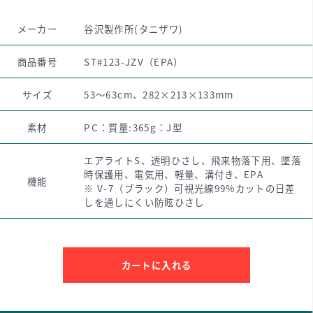
メーカー
谷沢製作所(タニザワ)
商品番号
ST#123-JZV（EPA）
サイズ
53～63cm、282×213×133mm
素材
PC：質量:365g：J型
エアライトS、透明ひさし、飛来物落下用、墜落
時保護用、電気用、軽量、溝付き、EPA
機能
※ V-7（ブラック）可視光線99%カットの日差
しを通しにくい防眩ひさし
カートに入れる