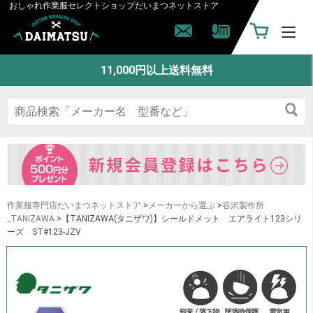
おしゃれ作業服セレクトショップ
だいまつネットストア
11,000円以上送料無料
作業服専門店だいまつネットストア
>
メーカーから選ぶ
>
谷沢製作所
_TANIZAWA
>【TANIZAWA(タニザワ)】シールドメット エアライト123シリ
ーズ ST#123-JZV