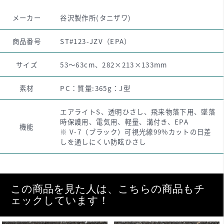
メーカー
谷沢製作所(タニザワ)
商品番号
ST#123-JZV（EPA）
サイズ
53～63cm、282×213×133mm
素材
PC：質量:365g：J型
エアライトS、透明ひさし、飛来物落下用、墜落
時保護用、電気用、軽量、溝付き、EPA
機能
※ V-7（ブラック）可視光線99%カットの日差
しを通しにくい防眩ひさし
この商品を見た人は、こちらの商品もチ
ェックしています！