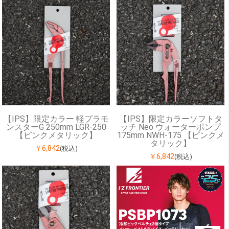
【IPS】限定カラー 軽プラモ
【IPS】限定カラーソフトタ
ンスターG 250mm LGR-250
ッチ Neo ウォーターポンプ
【ピンクメタリック】
175mm NWH-175 【ピンクメ
タリック】
￥6,842
(税込)
￥6,842
(税込)