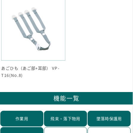
あごひも（あご部+耳部） VP-
T16(No.8)
機能一覧
作業用
飛来・落下物用
墜落時保護用