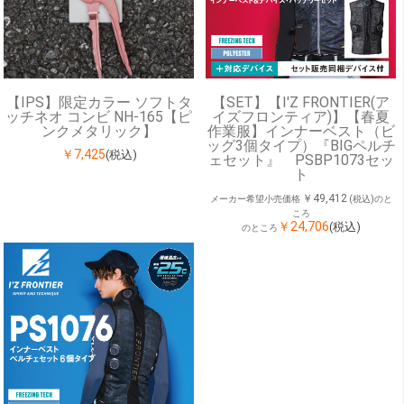
【IPS】限定カラー ソフトタ
【SET】【I'Z FRONTIER(ア
ッチネオ コンビ NH-165【ピ
イズフロンティア)】【春夏
ンクメタリック】
作業服】インナーベスト（ビ
ッグ3個タイプ）『BIGペルチ
￥7,425
(税込)
ェセット』 PSBP1073セッ
ト
￥49,412
メーカー希望小売価格
(税込)のと
ころ
￥24,706
(税込)
のところ