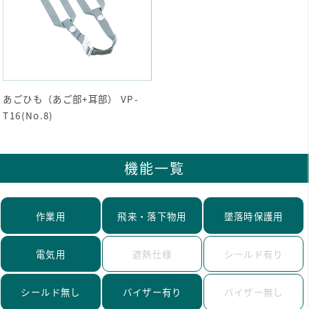
あごひも（あご部+耳部） VP-
T16(No.8)
機能一覧
作業用
飛来・落下物用
墜落時保護用
電気用
遮熱仕様
シールド有り
シールド無し
バイザー有り
バイザー無し