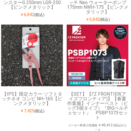
ンスターG 250mm LGR-250
ッチ Neo ウォーターポンプ
【ピンクメタリック】
175mm NWH-175 【ピンクメ
タリック】
￥6,842
(税込)
￥6,842
(税込)
【IPS】限定カラー ソフトタ
【SET】【I'Z FRONTIER(ア
ッチネオ コンビ NH-165【ピ
イズフロンティア)】【春夏
ンクメタリック】
作業服】インナーベスト（ビ
ッグ3個タイプ）『BIGペルチ
￥7,425
(税込)
ェセット』 PSBP1073セッ
ト
￥49,412
メーカー希望小売価格
(税込)のと
ころ