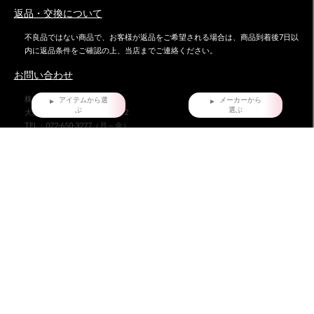
返品・交換について
不良品ではない商品で、お客様が返品をご希望される場合は、商品到着後7日以
内に返品条件をご確認の上、当店までご連絡ください。
お問い合わせ
株式会社ダイマツ
アイテムから選
メーカーから
ぶ
選ぶ
大阪府摂津市鳥飼下2丁目2-12
TEL：072-650-3277（月～金）
FAX : 072-653-4885
ダイマツ スタッフブログ
HOME
だいまつが選ばれる7つの理由
お問い合わせ
会員登録