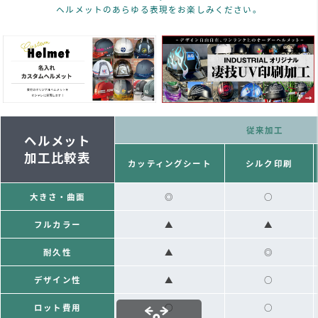
ヘルメットのあらゆる表現をお楽しみください。
従来加工
ヘルメット
加工比較表
カッティングシート
シルク印刷
大きさ・曲面
◎
○
フルカラー
▲
▲
耐久性
▲
◎
デザイン性
▲
○
ロット費用
○
○