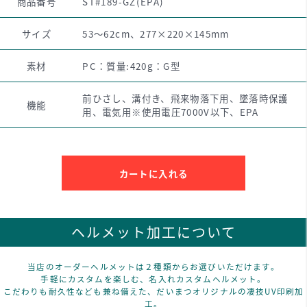
商品番号
ST#189-GZ(EPA)
サイズ
53～62cm、277×220×145mm
素材
PC：質量:420g：G型
前ひさし、溝付き、飛来物落下用、墜落時保護
機能
用、電気用※使用電圧7000V以下、EPA
カートに入れる
ヘルメット加工について
当店のオーダーヘルメットは２種類からお選びいただけます。
手軽にカスタムを楽しむ、名入れカスタムヘルメット。
こだわりも耐久性なども兼ね備えた、だいまつオリジナルの凄技UV印刷加
工。