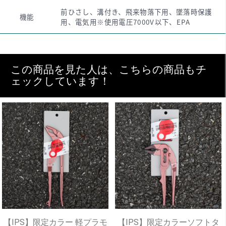
前ひさし、溝付き、飛来物落下用、墜落時保護
機能
用、電気用※使用電圧7000V以下、EPA
この商品を見た人は、こちらの商品もチ
ェックしています！
【IPS】限定カラー 軽プラモ
【IPS】限定カラーソフトタ