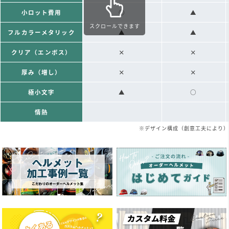
小ロット費用
○
▲
スクロールできます
フルカラーメタリック
▲
▲
クリア（エンボス）
×
×
厚み（増し）
×
×
極小文字
▲
○
情熱
※デザイン構成（創意工夫により）