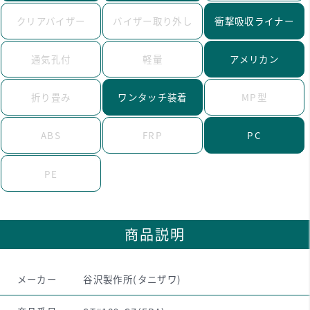
クリアバイザー
バイザー取り外し
衝撃吸収ライナー
通気孔付
軽量
アメリカン
折り畳み
ワンタッチ装着
MP型
ABS
FRP
PC
PE
商品説明
メーカー
谷沢製作所(タニザワ)