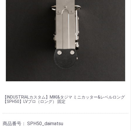
【INDUSTRIALカスタム】MIKI&タジマ ミニカッター&レベルロング
【SPH50】LVプロ（ロング） 固定
商品番号：
SPH50_daimatsu