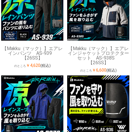
【Makku（マック）】エアレ
【Makku（マック）】エアレ
インパンツ AS-939
インジャケットプロテクター
【26SS】
セット AS-938S
【26SS】
￥4,620
(税込)
のところ
￥6,600
(税込)
のところ