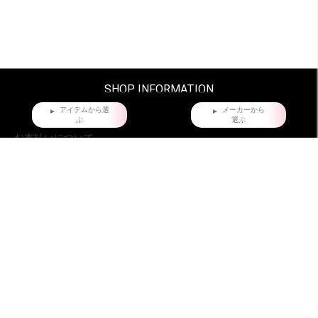
SHOP INFORMATION
アイテムから選
メーカーから
ぶ
選ぶ
お支払いについて
クレジットカード・銀行振込からお選びいただけます。
配送・梱包について。
ヤマト運輸でお届け。全国一律660円。
沖縄県および他の都道府県の離島部など一部の地域は1,650円となります。
11,000円以上（税込）お買い上げの場合は地域にかかわらず送料無料。ただし
北海道、沖縄県を除く。
お届け時間指定について
ご購入日より、5日後からの配送日指定を承っております。
特にご指定がない場合は、最速でご注文日の翌日に発送致しております。