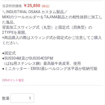
￥25,850
当店特別価格
(税込)
＼INDUSTRIAL OSAKA カスタム製品／
MIKIのツールホルダーをTAJIMA製品との相性抜群に加工し
た逸品。
背面加工スウィング式（丸型）と固定式（四角型）の
2TYPEを展開。
※商品購入の際はスウィング式か固定式かご注意してご購入
ください。
●固定式
●SUS304材及びSUS304CSP材
（ばね用ステンレス鋼）最高級牛表皮革、使用
●ミニカッター・EBISU鳶レベルロング水平器が収納可能
235ポイント進呈
数量