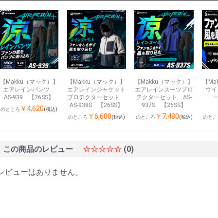
【Makku（マック）】
【Makku（マック）】
【Makku（マック）】
【Ma
エアレインパンツ
エアレインジャケット
エアレインスーツプロ
ウイ
AS-939 【26SS】
プロテクターセット
テクターセット AS-
ー
AS-938S 【26SS】
937S 【26SS】
￥4,620
(税込)
のところ
￥6,600
￥7,480
(税込)
(税込)
のところ
のところ
のとこ
この商品のレビュー
☆☆☆☆☆
(0)
レビューはありません。