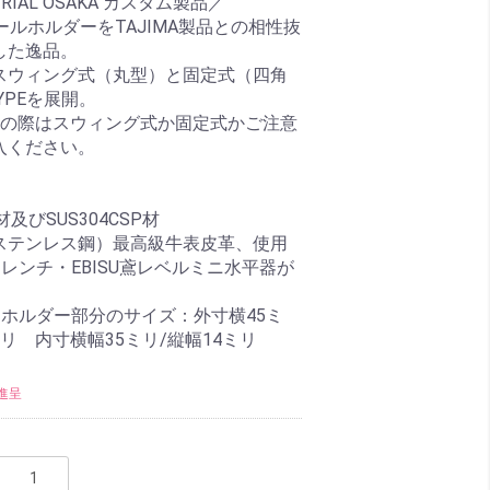
TRIAL OSAKA カスタム製品／
ツールホルダーをTAJIMA製品との相性抜
した逸品。
スウィング式（丸型）と固定式（四角
YPEを展開。
入の際はスウィング式か固定式かご注意
入ください。
4材及びSUS304CSP材
ステンレス鋼）最高級牛表皮革、使用
レンチ・EBISU鳶レベルミニ水平器が
ーホルダー部分のサイズ：外寸横45ミ
ミリ 内寸横幅35ミリ/縦幅14ミリ
進呈