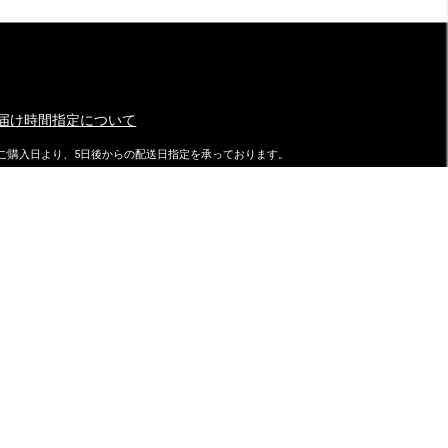
届け時間指定について
ご購入日より、5日後からの配送日指定を承っております。
特にご指定がない場合は、最速でご注文日の翌日に発送致しておりま
す。
ダイマツ スタッフブログ