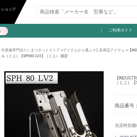
11,000円以上送料無料
トショップ
ご利用ガイド
ぶ
作業服専門店だいまつネットストア
>
アイテムから選ぶ
>
工具周辺アイテム
>【IN
ル（ミニ）【SPH80 LV2】（ミニ） 固定
【INDUS
（ミニ）【S
商品番号
当店特別価