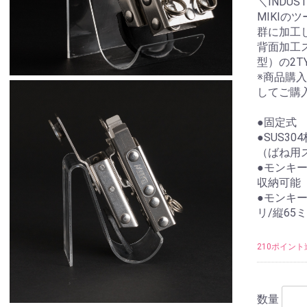
＼INDUS
MIKIの
群に加工
背面加工
型）の2T
※商品購
してご購
●固定式
●SUS30
（ばね用
●モンキー
収納可能
●モンキ
リ/縦65
210ポイント
数量