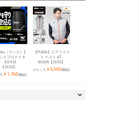
kku（マック）】
【PUMA】エアツイス
ンドプロテクタ
ト ベスト AT-
 AS-936
8042N【26SS】
【26SS】
￥5,500
(税込)
のところ
￥1,760
(税込)
ろ