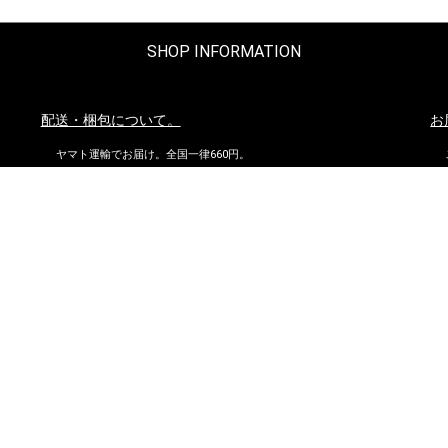
SHOP INFORMATION
配送・梱包について。
お
ヤマト運輸でお届け。全国一律660円。
沖縄県および他の都道府県の離島部など一部の地域は1,650円となりま
す。
11,000円以上（税込）お買い上げの場合は地域にかかわらず送料無
料。ただし北海道、沖縄県を除く。
お問い合わせ
到
株式会社ダイマツ
大阪府摂津市鳥飼下2丁目2-12
TEL：072-650-3277（月～金）
FAX : 072-653-4885