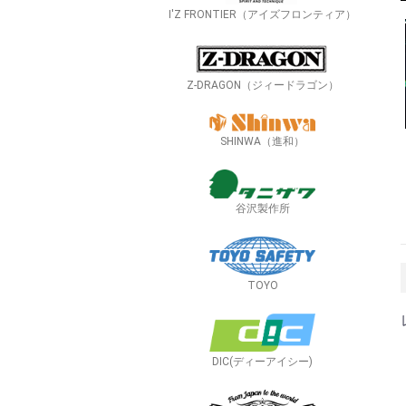
I'Z FRONTIER（アイズフロンティア）
Z-DRAGON（ジィードラゴン）
SHINWA（進和）
谷沢製作所
TOYO
DIC(ディーアイシー)