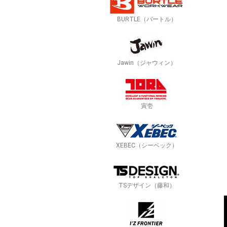
BURTLE（バートル）
Jawin（ジャウィン）
寅壱
XEBEC（シーベック）
TSデザイン（藤和）