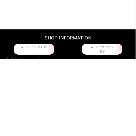
SHOP INFORMATION
アイテムから選
メーカーから
ぶ
選ぶ
お支払いについて
クレジットカード・銀行振込からお選びいただけます。
配送・梱包について。
ヤマト運輸でお届け。全国一律660円。
沖縄県および他の都道府県の離島部など一部の地域は1,650円となります。
11,000円以上（税込）お買い上げの場合は地域にかかわらず送料無料。ただし
北海道、沖縄県を除く。
お届け時間指定について
ご購入日より、5日後からの配送日指定を承っております。
特にご指定がない場合は、最速でご注文日の翌日に発送致しております。