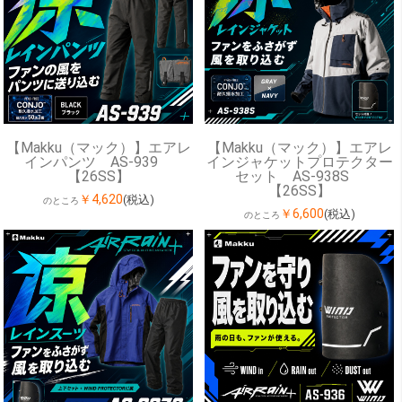
【Makku（マック）】エアレ
【Makku（マック）】エアレ
インパンツ AS-939
インジャケットプロテクター
【26SS】
セット AS-938S
【26SS】
￥4,620
(税込)
のところ
￥6,600
(税込)
のところ