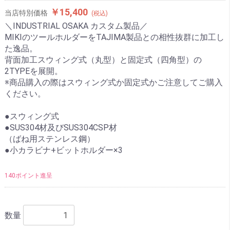
￥15,400
当店特別価格
(税込)
＼INDUSTRIAL OSAKA カスタム製品／
MIKIのツールホルダーをTAJIMA製品との相性抜群に加工し
た逸品。
背面加工スウィング式（丸型）と固定式（四角型）の
2TYPEを展開。
※商品購入の際はスウィング式か固定式かご注意してご購入
ください。
●スウィング式
●SUS304材及びSUS304CSP材
（ばね用ステンレス鋼）
●小カラビナ+ビットホルダー×3
140ポイント進呈
数量