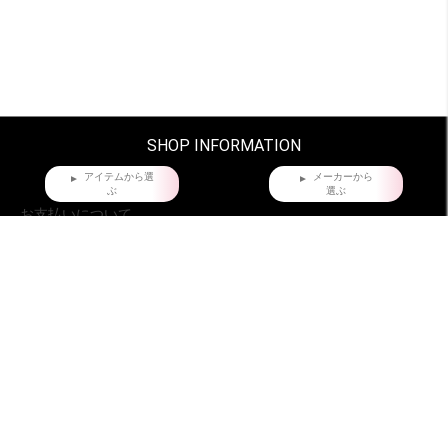
SHOP INFORMATION
アイテムから選
メーカーから
ぶ
選ぶ
お支払いについて
クレジットカード・銀行振込からお選びいただけます。
配送・梱包について。
ヤマト運輸でお届け。全国一律660円。
沖縄県および他の都道府県の離島部など一部の地域は1,650円となります。
11,000円以上（税込）お買い上げの場合は地域にかかわらず送料無料。ただし
北海道、沖縄県を除く。
お届け時間指定について
ご購入日より、5日後からの配送日指定を承っております。