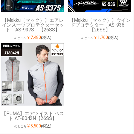
【Makku（マック）】エアレ
【Makku（マック）】ウイン
インスーツプロテクターセッ
ドプロテクター AS-936
ト AS-937S 【26SS】
【26SS】
￥7,480
￥1,760
(税込)
(税込)
のところ
のところ
【PUMA】エアツイスト ベス
ト AT-8042N【26SS】
￥5,500
(税込)
のところ