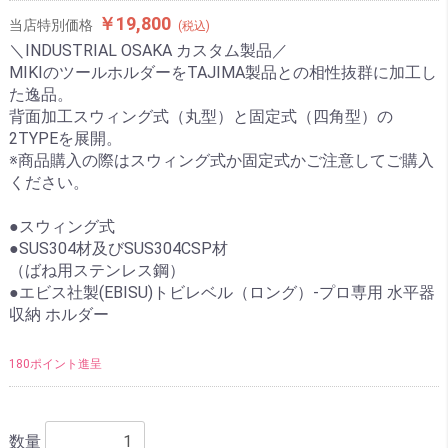
￥19,800
当店特別価格
(税込)
＼INDUSTRIAL OSAKA カスタム製品／
MIKIのツールホルダーをTAJIMA製品との相性抜群に加工し
た逸品。
背面加工スウィング式（丸型）と固定式（四角型）の
2TYPEを展開。
※商品購入の際はスウィング式か固定式かご注意してご購入
ください。
●スウィング式
●SUS304材及びSUS304CSP材
（ばね用ステンレス鋼）
●エビス社製(EBISU)トビレベル（ロング）-プロ専用 水平器
収納 ホルダー
180ポイント進呈
数量