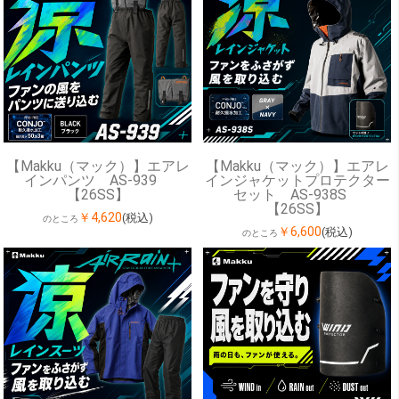
【Makku（マック）】エアレ
【Makku（マック）】エアレ
インパンツ AS-939
インジャケットプロテクター
【26SS】
セット AS-938S
【26SS】
￥4,620
(税込)
のところ
￥6,600
(税込)
のところ