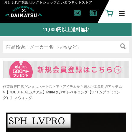
おしゃれ作業服セレクトショップ
だいまつネットストア
11,000円以上送料無料
作業服専門店だいまつネットストア
>
アイテムから選ぶ
>
工具周辺アイテム
>【INDUSTRIALカスタム】MIKI&タジマ レベルロング【SPH LVプロ（ロン
グ）】 スウィング