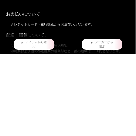
お支払いについて
クレジットカード・銀行振込からお選びいただけます。
配送・梱包について。
アイテムから選
メーカーから
ヤマト運輸でお届け。全国一律660円。
ぶ
選ぶ
沖縄県および他の都道府県の離島部など一部の地域は1,650円となります。
11,000円以上（税込）お買い上げの場合は地域にかかわらず送料無料。ただし
北海道、沖縄県を除く。
お届け時間指定について
ご購入日より、5日後からの配送日指定を承っております。
特にご指定がない場合は、最速でご注文日の翌日に発送致しております。
返品・交換について
不良品ではない商品で、お客様が返品をご希望される場合は、商品到着後7日以
内に返品条件をご確認の上、当店までご連絡ください。
お問い合わせ