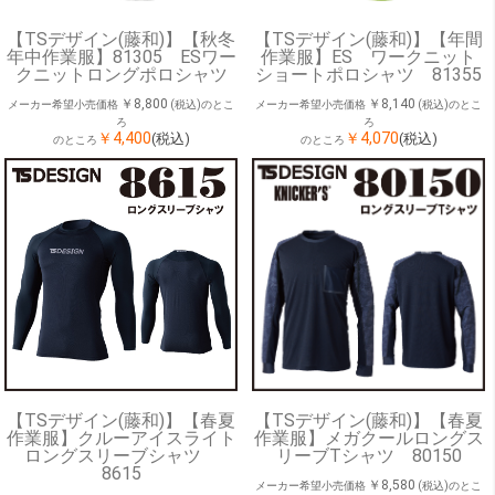
【TSデザイン(藤和)】【秋冬
【TSデザイン(藤和)】【年間
年中作業服】81305 ESワー
作業服】ES ワークニット
クニットロングポロシャツ
ショートポロシャツ 81355
￥8,800
￥8,140
メーカー希望小売価格
(税込)のとこ
メーカー希望小売価格
(税込)のとこ
ろ
ろ
￥4,400
￥4,070
(税込)
(税込)
のところ
のところ
【TSデザイン(藤和)】【春夏
【TSデザイン(藤和)】【春夏
作業服】クルーアイスライト
作業服】メガクールロングス
ロングスリーブシャツ
リーブTシャツ 80150
8615
￥8,580
メーカー希望小売価格
(税込)のとこ