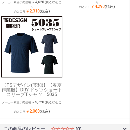
￥4,620
メーカー希望小売価格
(税込)のとこ
ろ
￥4,290
(税込)
ろ
のところ
￥2,310
(税込)
のところ
【TSデザイン(藤和)】【春夏
作業服】DRY ドッツショート
スリーブTシャツ 5035
￥5,720
メーカー希望小売価格
(税込)のとこ
ろ
￥2,860
(税込)
のところ
この商品のレビュー
☆☆☆☆☆
(0)