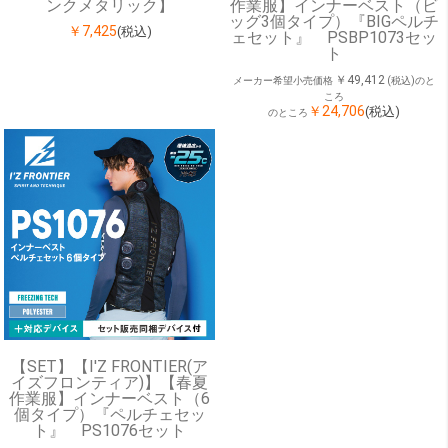
ンクメタリック】
作業服】インナーベスト（ビ
ッグ3個タイプ）『BIGペルチ
￥7,425
(税込)
ェセット』 PSBP1073セッ
ト
￥49,412
メーカー希望小売価格
(税込)のと
ころ
￥24,706
(税込)
のところ
【SET】【I'Z FRONTIER(ア
イズフロンティア)】【春夏
作業服】インナーベスト（6
個タイプ）『ペルチェセッ
ト』 PS1076セット