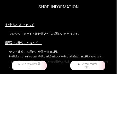
SHOP INFORMATION
お支払いについて
クレジットカード・銀行振込からお選びいただけます。
配送・梱包について。
ヤマト運輸でお届け。全国一律660円。
沖縄県および他の都道府県の離島部など一部の地域は1,650円となります。
11,000円以上（税込）お買い上げの場合は地域にかかわらず送料無料。ただし
アイテムから選
メーカーから
北海道、沖縄県を除く。
ぶ
選ぶ
お届け時間指定について
ご購入日より、5日後からの配送日指定を承っております。
特にご指定がない場合は、最速でご注文日の翌日に発送致しております。
返品・交換について
不良品ではない商品で、お客様が返品をご希望される場合は、商品到着後7日以
内に返品条件をご確認の上、当店までご連絡ください。