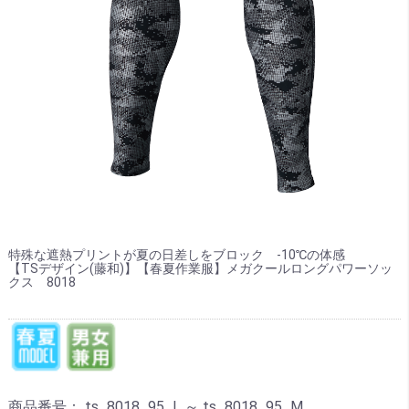
特殊な遮熱プリントが夏の日差しをブロック -10℃の体感
【TSデザイン(藤和)】【春夏作業服】メガクールロングパワーソッ
クス 8018
商品番号：
ts_8018_95_L ～ ts_8018_95_M