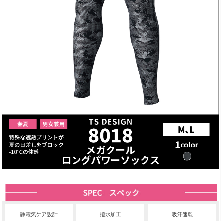
静電気ケア設計
撥水加工
吸汗速乾