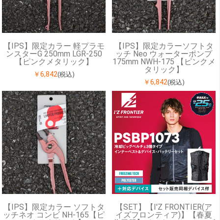
【IPS】限定カラー 軽プラモ
【IPS】限定カラーソフトタ
ンスターG 250mm LGR-250
ッチ Neo ウォーターポンプ
【ピンクメタリック】
175mm NWH-175 【ピンクメ
タリック】
￥6,842
(税込)
￥6,842
(税込)
【IPS】限定カラー ソフトタ
【SET】【I'Z FRONTIER(ア
ッチネオ コンビ NH-165【ピ
イズフロンティア)】【春夏