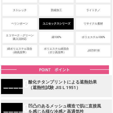
ストレッチ
防縮加工
ライトチノ
ヘリンボーン
ユニセックスシリーズ
リサイクル素材
エコマーク・グリーン
綿100%
ポリエステル100%
購入法対応
綿ポリエステル混合
ポリエステル綿混合
JIST8118
（綿高混率）
（ポリ高混率）
01
酸化チタンプリントによる遮熱効果
（遮熱性試験 JIS L 1951）
02
凹凸のあるメッシュ構造で肌に直接風
を感じる様な冷感と高通気性