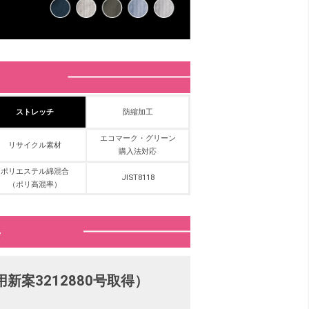
ストレッチ
防縮加工
エコマーク・グリーン
リサイクル素材
購入法対応
ポリエステル綿混合
JIST8118
（ポリ高混率）
案3212880号取得）