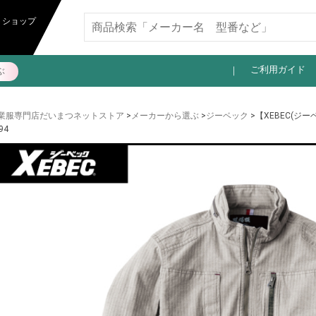
11,000円以上送料無料
トショップ
ご利用ガイド
ぶ
業服専門店だいまつネットストア
>
メーカーから選ぶ
>
ジーベック
>【XEBEC(ジ
94