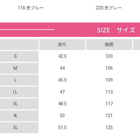
116.杢ブルー
220.杢グレー
肩巾
胸囲
S
42.5
103
M
44
106
L
45.5
109
LL
47
113
3L
48.5
117
4L
50
121
5L
51.5
125