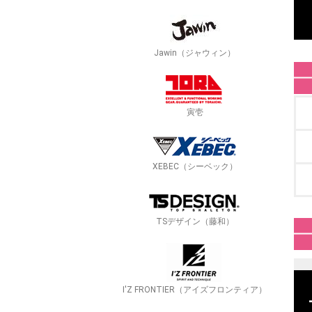
Jawin（ジャウィン）
寅壱
XEBEC（シーベック）
TSデザイン（藤和）
I'Z FRONTIER（アイズフロンティア）