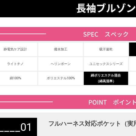
静電気ケア設計
撥水加工
吸汗速乾
ライトチノ
ヘリンボーン
ユニセックスシリーズ
綿ポリエステル混合
綿100%
ポリエステル100%
（綿高混率）
フルハーネス対応ポケット（実用新
01