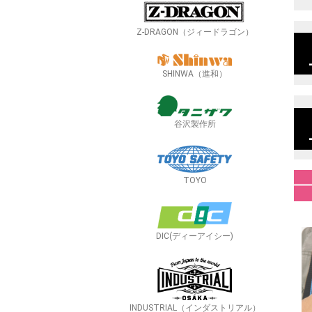
Z-DRAGON（ジィードラゴン）
SHINWA（進和）
谷沢製作所
TOYO
DIC(ディーアイシー)
INDUSTRIAL（インダストリアル）