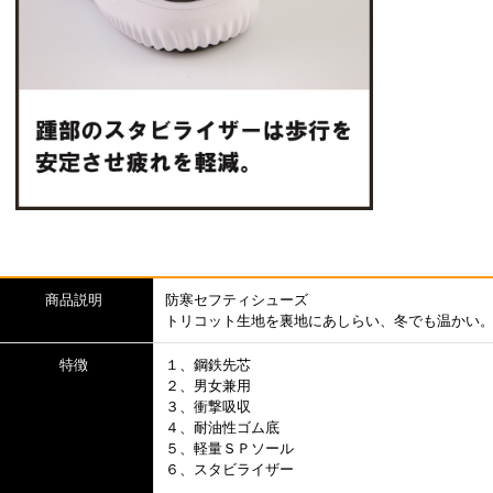
商品説明
防寒セフティシューズ
トリコット生地を裏地にあしらい、冬でも温かい
特徴
１、鋼鉄先芯
２、男女兼用
３、衝撃吸収
４、耐油性ゴム底
５、軽量ＳＰソール
６、スタビライザー