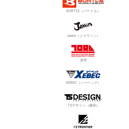
BURTLE（バートル）
Jawin（ジャウィン）
寅壱
XEBEC（シーベック）
TSデザイン（藤和）