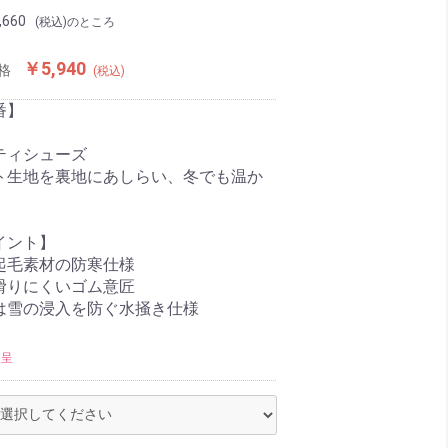
,660
(税込)のところ
￥5,940
格
(税込)
番】
ティシューズ
ト生地を裏地にあしらい、冬でも温か
イント】
起毛素材の防寒仕様
滑りにくいゴム意匠
は雪の浸入を防ぐ水掻き仕様
進呈