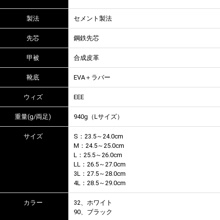
製法
セメント製法
先芯
鋼鉄先芯
甲被
合成皮革
靴底
EVA＋ラバー
ウィズ
EEE
重量(g/両足)
940g（Lサイズ）
サイズ
S：23.5～24.0cm
M：24.5～25.0cm
L：25.5～26.0cm
LL：26.5～27.0cm
3L：27.5～28.0cm
4L：28.5～29.0cm
カラー
32、ホワイト
90、ブラック