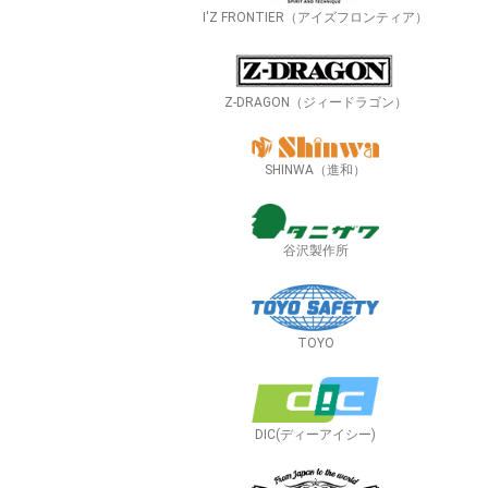
I'Z FRONTIER（アイズフロンティア）
Z-DRAGON（ジィードラゴン）
SHINWA（進和）
谷沢製作所
TOYO
DIC(ディーアイシー)