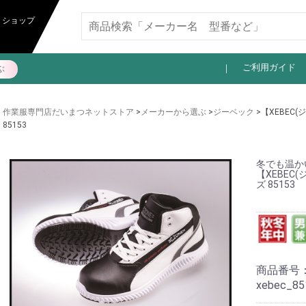
11,000円以上送料無料
トショップ
ご利用ガイド
ぶ
作業服専門店だいまつネットストア
>
メーカーから選ぶ
>
ジーベック
>【XEBEC
85153
冬でも温か
【XEBE
ズ 85153
商品番号
xebec_85