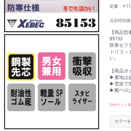
定価：
￥11
当店特別価
【商品型
85153
防寒セフ
トリコッ
い。
【商品ポ
▶裏地は
▶雪道で
▶靴ベロ
54ポイント