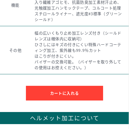
入り繊維アゴヒモ、抗菌防臭加工素材汗止め、
機能
光触媒加工ハンモックテープ、コルコート処理
スチロールライナー、遮光度#3標準（グリーン
シールド）
幅の広いくもり止め加工レンズ付き（シールド
レンズは帽体内に収納可）
ひさしにはキズの付きにくい特殊ハードコーテ
その他
ィング加工、紫外線も99.9％カット
ほこりが付きにくい。
バイザーの交換可能。（バイザーを取り外して
の使用はお控えください。）
カートに入れる
ヘルメット加工について