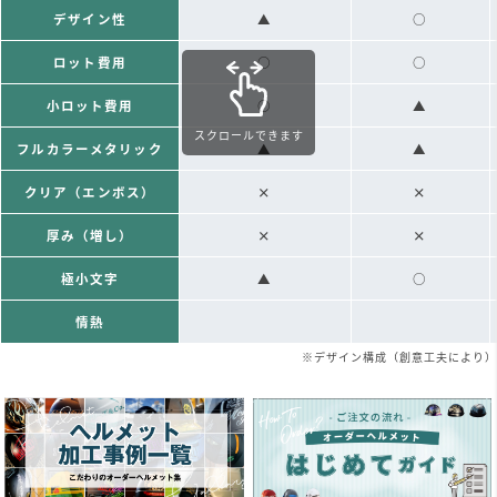
デザイン性
▲
○
ロット費用
○
○
小ロット費用
○
▲
スクロールできます
フルカラーメタリック
▲
▲
クリア（エンボス）
×
×
厚み（増し）
×
×
極小文字
▲
○
情熱
※デザイン構成（創意工夫により）