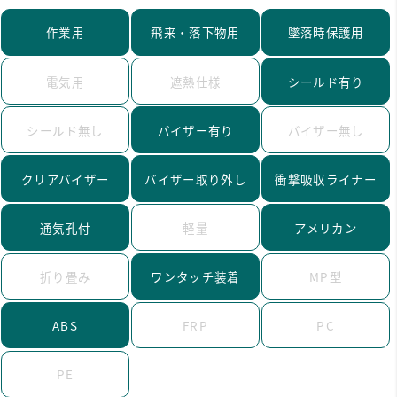
作業用
飛来・落下物用
墜落時保護用
電気用
遮熱仕様
シールド有り
シールド無し
バイザー有り
バイザー無し
クリアバイザー
バイザー取り外し
衝撃吸収ライナー
通気孔付
軽量
アメリカン
折り畳み
ワンタッチ装着
MP型
ABS
FRP
PC
PE