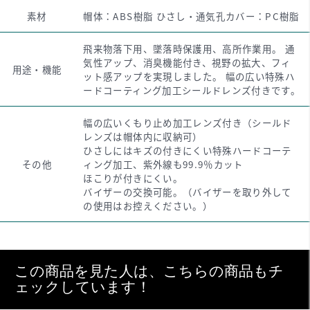
素材
帽体：ABS樹脂 ひさし・通気孔カバー：PC樹脂
飛来物落下用、墜落時保護用、高所作業用。 通
気性アップ、消臭機能付き、視野の拡大、フィ
用途・機能
ット感アップを実現しました。 幅の広い特殊ハ
ードコーティング加工シールドレンズ付きです。
幅の広いくもり止め加工レンズ付き（シールド
レンズは帽体内に収納可）
ひさしにはキズの付きにくい特殊ハードコーテ
その他
ィング加工、紫外線も99.9％カット
ほこりが付きにくい。
バイザーの交換可能。（バイザーを取り外して
の使用はお控えください。）
この商品を見た人は、こちらの商品もチ
ェックしています！