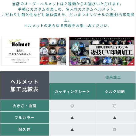
当店のオーダーヘルメットは２種類からお選びいただけます。
手軽にカスタムを楽しむ、名入れカスタムヘルメット。
こだわりも耐久性なども兼ね備えた、だいまつオリジナルの凄技UV印刷加
工。
ヘルメットのあらゆる表現をお楽しみください。
従来加工
ヘルメット
加工比較表
カッティングシート
シルク印刷
大きさ・曲面
◎
○
フルカラー
▲
▲
耐久性
▲
◎