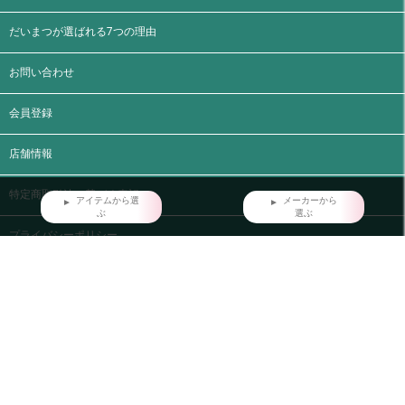
だいまつが選ばれる7つの理由
お問い合わせ
会員登録
店舗情報
特定商取引法に基づく表記
アイテムから選
メーカーから
ぶ
選ぶ
プライバシーポリシー
ご利用ガイド
マイページ
ログイン
FAX注文