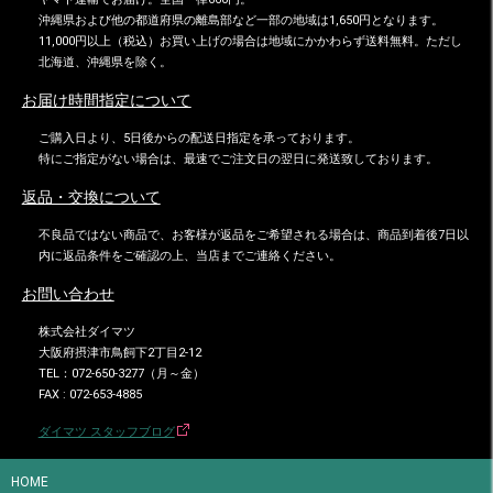
沖縄県および他の都道府県の離島部など一部の地域は1,650円となります。
11,000円以上（税込）お買い上げの場合は地域にかかわらず送料無料。ただし
北海道、沖縄県を除く。
お届け時間指定について
ご購入日より、5日後からの配送日指定を承っております。
特にご指定がない場合は、最速でご注文日の翌日に発送致しております。
返品・交換について
不良品ではない商品で、お客様が返品をご希望される場合は、商品到着後7日以
内に返品条件をご確認の上、当店までご連絡ください。
お問い合わせ
株式会社ダイマツ
大阪府摂津市鳥飼下2丁目2-12
TEL：072-650-3277（月～金）
FAX : 072-653-4885
ダイマツ スタッフブログ
HOME