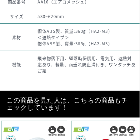
商品番号
AA16（エアロメッシュ）
サイズ
530~620mm
帽体ABS製、質量:360g（HA2-M3）
素材
＜遮熱タイプ＞
帽体ABS製、質量:365g（HA2-M3）
飛来物落下用、墜落時保護用、電気用、遮熱対
機能
応あり、軽量、雨垂れ防止溝付き、ワンタッチあ
ご紐
この商品を見た人は、こちらの商品もチ
ェックしています！