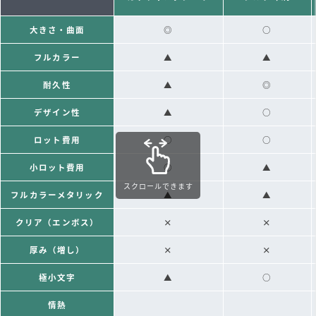
大きさ・曲面
◎
○
フルカラー
▲
▲
耐久性
▲
◎
デザイン性
▲
○
ロット費用
○
○
小ロット費用
○
▲
スクロールできます
フルカラーメタリック
▲
▲
クリア（エンボス）
×
×
厚み（増し）
×
×
極小文字
▲
○
情熱