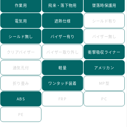
作業用
飛来・落下物用
墜落時保護用
電気用
遮熱仕様
シールド有り
シールド無し
バイザー有り
バイザー無し
クリアバイザー
バイザー取り外し
衝撃吸収ライナー
通気孔付
軽量
アメリカン
折り畳み
ワンタッチ装着
MP型
ABS
FRP
PC
PE