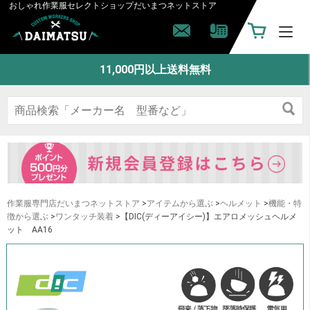
おしゃれ作業服セレクトショップ
だいまつネットストア
11,000円以上送料無料
作業服専門店だいまつネットストア
>
アイテムから選ぶ
>
ヘルメット
>
機能・特
徴から選ぶ
>
ワンタッチ装着
>【DIC(ディーアイシー)】エアロメッシュヘルメ
ット AA16