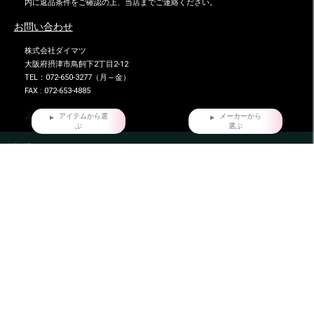
内に返品条件をご確認の上、当店までご連絡ください。
お問い合わせ
株式会社ダイマツ
大阪府摂津市鳥飼下2丁目2-12
TEL：072-650-3277（月～金）
FAX : 072-653-4885
ダイマツ スタッフブログ
アイテムから選
メーカーから
ぶ
選ぶ
HOME
だいまつが選ばれる7つの理由
お問い合わせ
会員登録
店舗情報
特定商取引法に基づく表記