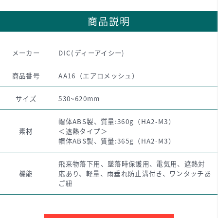
商品説明
メーカー
DIC(ディーアイシー)
商品番号
AA16（エアロメッシュ）
サイズ
530~620mm
帽体ABS製、質量:360g（HA2-M3）
素材
＜遮熱タイプ＞
帽体ABS製、質量:365g（HA2-M3）
飛来物落下用、墜落時保護用、電気用、遮熱対
機能
応あり、軽量、雨垂れ防止溝付き、ワンタッチあ
ご紐