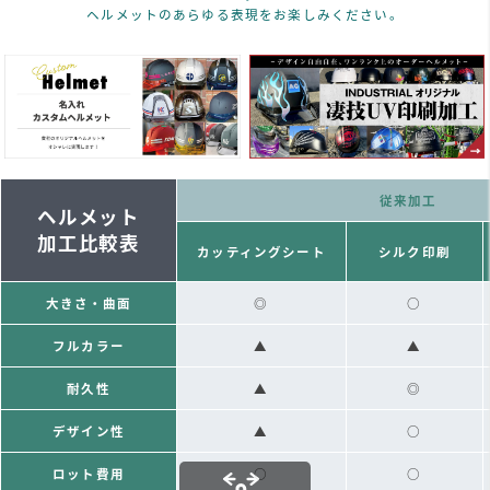
ヘルメットのあらゆる表現をお楽しみください。
従来加工
ヘルメット
加工比較表
カッティングシート
シルク印刷
大きさ・曲面
◎
○
フルカラー
▲
▲
耐久性
▲
◎
デザイン性
▲
○
ロット費用
○
○