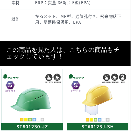
素材
FRP：質量:360g：E型(EPA)
かるメット、MP型、通気孔付き、飛来物落下
機能
用、墜落時保護用、EPA
この商品を見た人は、こちらの商品もチ
ェックしています！