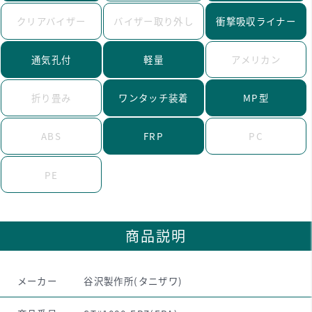
クリアバイザー
バイザー取り外し
衝撃吸収ライナー
通気孔付
軽量
アメリカン
折り畳み
ワンタッチ装着
MP型
ABS
FRP
PC
PE
商品説明
メーカー
谷沢製作所(タニザワ)