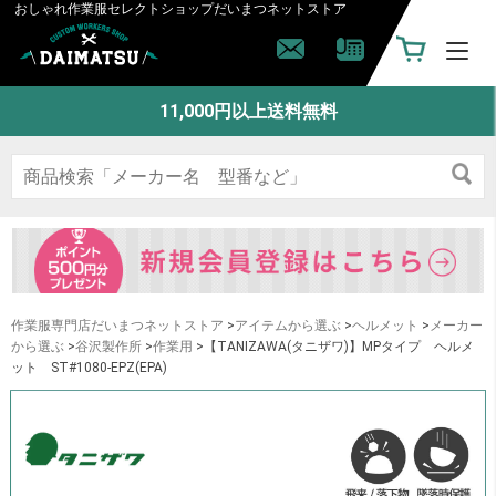
おしゃれ作業服セレクトショップ
だいまつネットストア
11,000円以上送料無料
作業服専門店だいまつネットストア
>
アイテムから選ぶ
>
ヘルメット
>
メーカー
から選ぶ
>
谷沢製作所
>
作業用
>【TANIZAWA(タニザワ)】MPタイプ ヘルメ
ット ST#1080-EPZ(EPA)