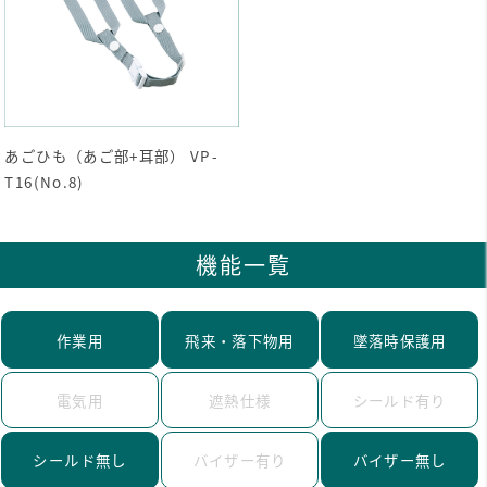
あごひも（あご部+耳部） VP-
T16(No.8)
機能一覧
作業用
飛来・落下物用
墜落時保護用
電気用
遮熱仕様
シールド有り
シールド無し
バイザー有り
バイザー無し