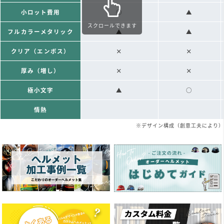
小ロット費用
○
▲
スクロールできます
フルカラーメタリック
▲
▲
クリア（エンボス）
×
×
厚み（増し）
×
×
極小文字
▲
○
情熱
※デザイン構成（創意工夫により）