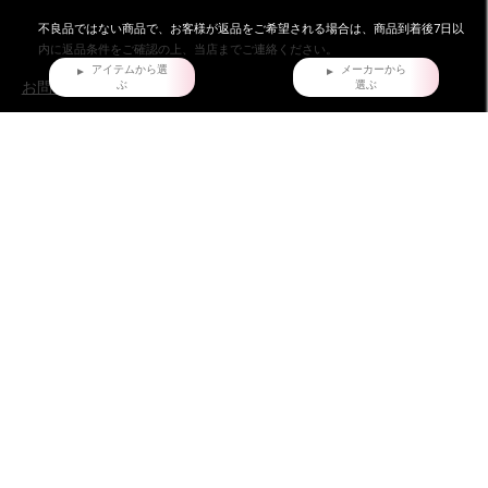
不良品ではない商品で、お客様が返品をご希望される場合は、商品到着後7日以
内に返品条件をご確認の上、当店までご連絡ください。
アイテムから選
メーカーから
ぶ
選ぶ
お問い合わせ
株式会社ダイマツ
大阪府摂津市鳥飼下2丁目2-12
TEL：072-650-3277（月～金）
FAX : 072-653-4885
ダイマツ スタッフブログ
HOME
だいまつが選ばれる7つの理由
お問い合わせ
会員登録
店舗情報