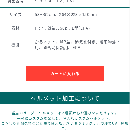
商品番号
ST#1080-EPZ(EPA)
サイズ
53～62cm、264×223×150mm
素材
FRP：質量:360g：E型(EPA)
かるメット、MP型、通気孔付き、飛来物落下
機能
用、墜落時保護用、EPA
カートに入れる
ヘルメット加工について
当店のオーダーヘルメットは２種類からお選びいただけます。
手軽にカスタムを楽しむ、名入れカスタムヘルメット。
こだわりも耐久性なども兼ね備えた、だいまつオリジナルの凄技UV印刷加
工。